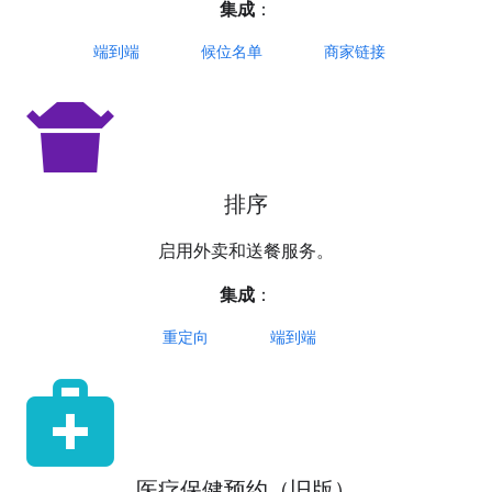
集成
：
端到端
候位名单
商家链接
takeout_dining
排序
启用外卖和送餐服务。
集成
：
重定向
端到端
medical_services
医疗保健预约（旧版）