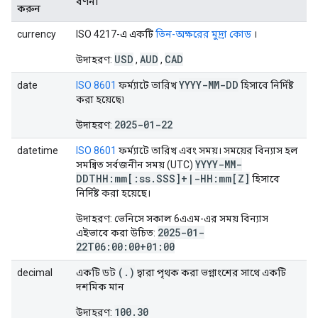
বর্ণনা
করুন
currency
ISO 4217-এ একটি
তিন-অক্ষরের মুদ্রা কোড
।
USD
AUD
CAD
উদাহরণ:
,
,
YYYY-MM-DD
date
ISO 8601
ফর্ম্যাটে তারিখ
হিসাবে নির্দিষ্ট
করা হয়েছে৷
2025-01-22
উদাহরণ:
datetime
ISO 8601
ফর্ম্যাটে তারিখ এবং সময়। সময়ের বিন্যাস হল
YYYY-MM-
সমন্বিত সর্বজনীন সময় (UTC)
DDTHH:mm[:ss
.
SSS]+
|
-HH:mm[Z]
হিসাবে
নির্দিষ্ট করা হয়েছে।
উদাহরণ: ভেনিসে সকাল 6এএম-এর সময় বিন্যাস
2025-01-
এইভাবে করা উচিত:
22T06:00:00+01:00
(
.
)
decimal
একটি ডট
দ্বারা পৃথক করা ভগ্নাংশের সাথে একটি
দশমিক মান
100.30
উদাহরণ: