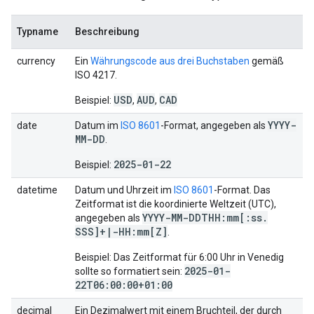
Typname
Beschreibung
currency
Ein
Währungscode aus drei Buchstaben
gemäß
ISO 4217.
USD
AUD
CAD
Beispiel:
,
,
YYYY-
date
Datum im
ISO 8601
-Format, angegeben als
MM-DD
.
2025-01-22
Beispiel:
datetime
Datum und Uhrzeit im
ISO 8601
-Format. Das
Zeitformat ist die koordinierte Weltzeit (UTC),
YYYY-MM-DDTHH:mm[:ss
.
angegeben als
SSS]+
|
-HH:mm[Z]
.
Beispiel: Das Zeitformat für 6:00 Uhr in Venedig
2025-01-
sollte so formatiert sein:
22T06:00:00+01:00
decimal
Ein Dezimalwert mit einem Bruchteil, der durch