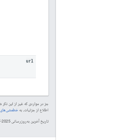
url
جز در مواردی که غیر از این ذک
اطلاع از جزئیات، به
خطمشی‌های سایت elopers
تاریخ آخرین به‌روزرسانی 2025-07-24 به‌وقت ساعت هماهنگ جهانی.