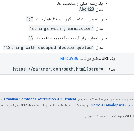
یک رشته اصلی از شخصیت ها.
Abc123
مثال:
";"
رشته های با نقطه ویرگول باید نقل قول شوند.
.
"strings with ; semicolon"
مثال:
\"
رشته‌های دارای گیومه دوگانه باید حذف شوند.
"String with escaped double quotes\"
مثال:
یک URL مطلق در قالب
RFC 3986
.
https://partner.com/path.html?param=1
مثال:
ر شده باشد،‌محتوای این صفحه تحت مجوز
Creative Commons Attribution 4.0 License
است
Google Dev‏
مراجعه کنید. جاوا علامت تجاری ثبت‌شده Oracle و/یا شرکت‌های وابسته به آن است.