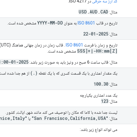
کد ارز سه حرفی
در ISO 4217.
USD
AUD
CAD
مثال:
،
،
YYYY-MM-DD
تاریخ در قالب
ISO 8601
به عنوان
مشخص شده است.
2025-01-22
مثال:
تاریخ و زمان با فرمت
ISO 8601
. قالب زمان در زمان جهانی هماهنگ (UTC) است که به عنوان
SSS]+
|
-HH:mm[Z]
مشخص شده است.
2025-01-22T06:00:00+01:00
مثال: قالب ساعت 6 صبح در ونیز باید به صورت زیر باشد:
)
.
(
یک مقدار اعشاری با یک قسمت کسری که با یک نقطه
از هم جدا شده است
100.30
مثال:
یک عدد اعشاری یکپارچه
123
مثال:
لیست جدا شده با کاما که مکان را توصیف می کند مانند شهر، ایالت، کشور.
"Venice,Italy"
"San Francisco,California,USA"
مثال:
یا
می تواند انواع زیر باشد: