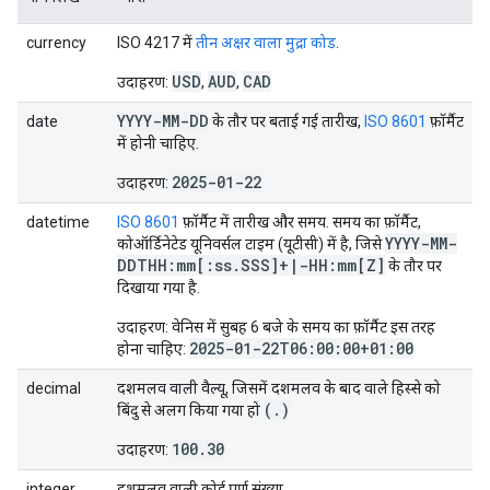
currency
ISO 4217 में
तीन अक्षर वाला मुद्रा कोड
.
USD
AUD
CAD
उदाहरण:
,
,
YYYY-MM-DD
date
के तौर पर बताई गई तारीख,
ISO 8601
फ़ॉर्मैट
में होनी चाहिए.
2025-01-22
उदाहरण:
datetime
ISO 8601
फ़ॉर्मैट में तारीख और समय. समय का फ़ॉर्मैट,
YYYY-MM-
कोऑर्डिनेटेड यूनिवर्सल टाइम (यूटीसी) में है, जिसे
DDTHH:mm[:ss
.
SSS]+
|
-HH:mm[Z]
के तौर पर
दिखाया गया है.
उदाहरण: वेनिस में सुबह 6 बजे के समय का फ़ॉर्मैट इस तरह
2025-01-22T06:00:00+01:00
होना चाहिए:
decimal
दशमलव वाली वैल्यू, जिसमें दशमलव के बाद वाले हिस्से को
(
.
)
बिंदु से अलग किया गया हो
100.30
उदाहरण:
integer
दशमलव वाली कोई पूर्ण संख्या.