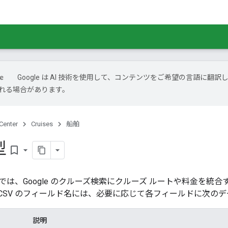
Google は AI 技術を使用して、コンテンツをご希望の言語に翻訳し
れる場合があります。
Center
Cruises
船舶
型
bookmark_border
では、Google のクルーズ検索にクルーズ ルートや料金を統
CSV のフィールド名には、必要に応じて各フィールドに次の
説明