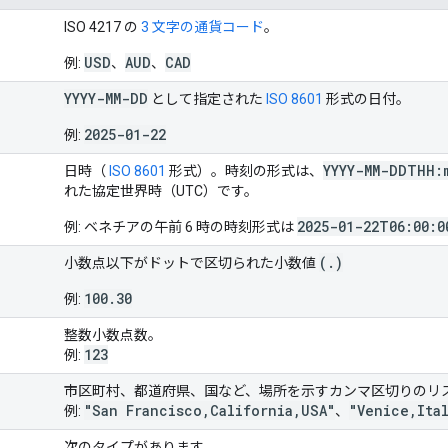
ISO 4217 の
3 文字の通貨コード
。
USD
AUD
CAD
例:
、
、
YYYY-MM-DD
として指定された
ISO 8601
形式の日付。
2025-01-22
例:
YYYY-MM-DDTHH:
日時（
ISO 8601
形式）。時刻の形式は、
れた協定世界時（UTC）です。
2025-01-22T06:00:0
例: ベネチアの午前 6 時の時刻形式は
(
.
)
小数点以下がドットで区切られた小数値
100.30
例:
整数小数点数。
123
例:
市区町村、都道府県、国など、場所を示すカンマ区切りのリ
"San Francisco,California,USA"
"Venice,Ita
例:
、
次のタイプがあります。