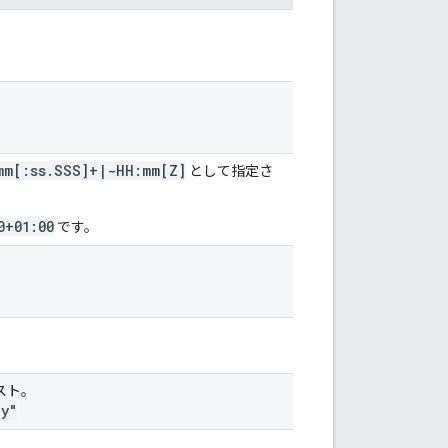
mm[:ss
.
SSS]+
|
-HH:mm[Z]
として指定さ
0+01:00
です。
スト。
ly"