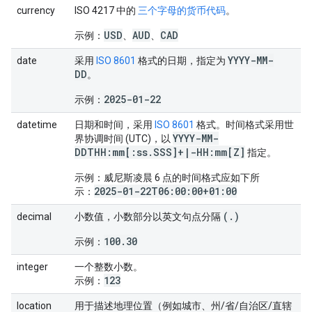
currency
ISO 4217 中的
三个字母的货币代码
。
USD
AUD
CAD
示例：
、
、
YYYY-MM-
date
采用
ISO 8601
格式的日期，指定为
DD
。
2025-01-22
示例：
datetime
日期和时间，采用
ISO 8601
格式。时间格式采用世
YYYY-MM-
界协调时间 (UTC)，以
DDTHH:mm[:ss
.
SSS]+
|
-HH:mm[Z]
指定。
示例：威尼斯凌晨 6 点的时间格式应如下所
2025-01-22T06:00:00+01:00
示：
(
.
)
decimal
小数值，小数部分以英文句点分隔
100.30
示例：
integer
一个整数小数。
123
示例：
location
用于描述地理位置（例如城市、州/省/自治区/直辖