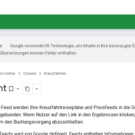
Google verwendet KI-Technologie, um Inhalte in Ihre bevorzugte 
-Übersetzungen können Fehler enthalten.
ns Center
Cruises
Kreuzfahrten
ht
bookmark_border
-Feed werden Ihre Kreuzfahrtreisepläne und Preisfeeds in die 
ngebunden. Wenn Nutzer auf den Link in den Ergebnissen klicken
 um den Buchungsvorgang abzuschließen.
 Feeds wird von Google definiert. Feeds enthalten Informationen