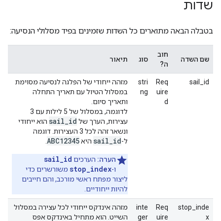
שדות
בטבלה הבאה מתוארים כל השדות שזמינים בפיד מסלולי הנסיעה:
חוב
שם השדה
סוג
תיאור
ה?
sail_id
Req
stri
מזהה ייחודי של הפלגה לנסיעה מסוימת
uire
ng
במסלול הטיול עם תאריך התחלה
d
ותאריך סיום.
לדוגמה, במסלול של 5 לילות עם 3
sail_id
עצירות, הערך של
הוא ייחודי
ונשאר זהה לכל 3 העצירות. דוגמה
ABC12345
sail_id
ל-
היא
.
sail_id
הערה:
הערכים
stop_index
ו-
משורשרים כדי
ליצור מפתח ראשי מורכב, והם חייבים
להיות ייחודיים.
stop_inde
Req
inte
מזהה אינדקס ייחודי לכל עצירה במסלול
x
uire
ger
השייט. הוא מתחיל באינדקס אפס