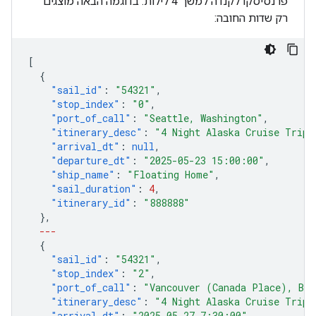
פרנסיסקו לקנדה למשך 4 לילות. בדוגמה הבאה מוצגים
רק שדות החובה:
[
{
"sail_id"
:
"54321"
,
"stop_index"
:
"0"
,
"port_of_call"
:
"Seattle, Washington"
,
"itinerary_desc"
:
"4 Night Alaska Cruise Trip"
"arrival_dt"
:
null
,
"departure_dt"
:
"2025-05-23 15:00:00"
,
"ship_name"
:
"Floating Home"
,
"sail_duration"
:
4
,
"itinerary_id"
:
"888888"
},
---
{
"sail_id"
:
"54321"
,
"stop_index"
:
"2"
,
"port_of_call"
:
"Vancouver (Canada Place), Bri
"itinerary_desc"
:
"4 Night Alaska Cruise Trip"
"arrival_dt"
:
"2025-05-27 7:30:00"
,