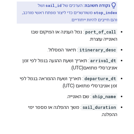
נקודה חשובה:
הערכים של
sail_id
ושל
stop_index
משורשרים כדי ליצור מפתח ראשי מורכב,
והם חייבים להיות ייחודיים.
port_of_call
: נמל העגינה או המיקום שבו
האונייה עוצרת.
itinerary_desc
: תיאור המסלול.
arrival_dt
: תאריך ושעת ההגעה בנמל לפי זמן
אוניברסלי מתואם(UTC).
departure_dt
: תאריך ושעת ההמראה בנמל לפי
זמן אוניברסלי מתואם (UTC).
ship_name
: שם האונייה.
sail_duration
: משך ההפלגה או מספר ימי
ההפלגה.