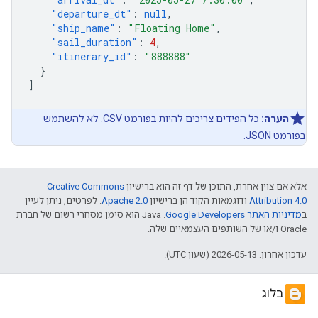
"departure_dt"
:
null
,
"ship_name"
:
"Floating Home"
,
"sail_duration"
:
4
,
"itinerary_id"
:
"888888"
}
]
הערה:
כל הפידים צריכים להיות בפורמט CSV. לא להשתמש
בפורמט JSON.
אלא אם צוין אחרת, התוכן של דף זה הוא ברישיון
Creative Commons
Attribution 4.0
ודוגמאות הקוד הן ברישיון
Apache 2.0
. לפרטים, ניתן לעיין
ב
מדיניות האתר Google Developers‏
.‏ Java הוא סימן מסחרי רשום של חברת
Oracle ו/או של השותפים העצמאיים שלה.
עדכון אחרון: 2026-05-13 (שעון UTC).
בלוג