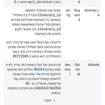
5
sail
_
duration
d
הערך
מיוצג כ-
.
itinerary_i
Req
stri
מזהה את המסלול. המספר
itinerary
_
id
d
uire
ng
מבדיל בין מסלולי
d
הנסיעה. כל הנסיעות שכוללות עצירות
באותם נמלי עגינה משתמשות באותו
itinerary
_
id
, וכך אפשר לקבץ
ולארגן את הנסיעות.
לדוגמה, אם הנמל שבו עוצרים בדרך הוא
סן פרנסיסקו בשני מסלולי נסיעה שונים,
מזהה מסלול הנסיעה יהיה זהה בשני
XYZ12345
המסלולים. הוא מיוצג כ-
.
latitude
Opt
dec
קו הרוחב של נמל העגינה הזה. צריך לציין
WGS84
ion
ima
אותו בסימון
. המידע הזה שימושי
al
l
למיקום מדויק של ישות נמל העגינה.
לדוגמה, קואורדינטות קו הרוחב של
45
.
טריאסטה, איטליה, הן
64665541364354
. אין תמיכה בתכונות
הבאות:
טוקיו