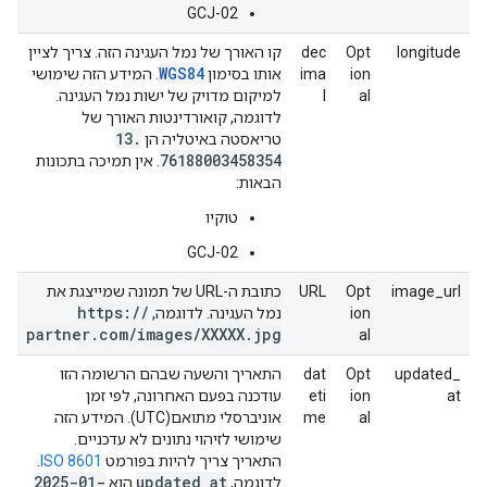
GCJ-02
longitude
Opt
dec
קו האורך של נמל העגינה הזה. צריך לציין
WGS84
ion
ima
אותו בסימון
. המידע הזה שימושי
al
l
למיקום מדויק של ישות נמל העגינה.
לדוגמה, קואורדינטות האורך של
13
.
טריאסטה באיטליה הן
76188003458354
. אין תמיכה בתכונות
הבאות:
טוקיו
GCJ-02
image_url
Opt
URL
כתובת ה-URL של תמונה שמייצגת את
https:
/
/
ion
נמל העגינה. לדוגמה,
partner
.
com
/
images
/
XXXXX
.
jpg
al
updated_
Opt
dat
התאריך והשעה שבהם הרשומה הזו
at
ion
eti
עודכנה בפעם האחרונה, לפי זמן
al
me
אוניברסלי מתואם(UTC). המידע הזה
שימושי לזיהוי נתונים לא עדכניים.
התאריך צריך להיות בפורמט
ISO 8601
.
2025-01-
updated
_
at
לדוגמה,
הוא