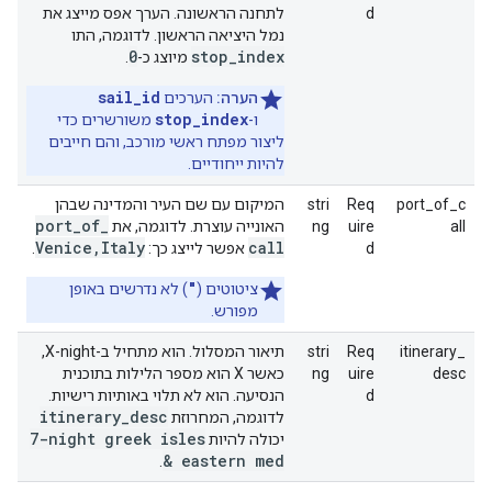
d
לתחנה הראשונה. הערך אפס מייצג את
נמל היציאה הראשון. לדוגמה, התו
0
stop
_
index
מיוצג כ-
.
sail_id
הערה:
הערכים
stop_index
ו-
משורשרים כדי
ליצור מפתח ראשי מורכב, והם חייבים
להיות ייחודיים.
port_of_c
Req
stri
המיקום עם שם העיר והמדינה שבהן
port
_
of
_
all
uire
ng
האונייה עוצרת. לדוגמה, את
Venice
,
Italy
call
d
אפשר לייצג כך:
.
"
ציטוטים (
) לא נדרשים באופן
מפורש.
itinerary_
Req
stri
תיאור המסלול. הוא מתחיל ב-X-night,
desc
uire
ng
כאשר X הוא מספר הלילות בתוכנית
d
הנסיעה. הוא לא תלוי באותיות רישיות.
itinerary
_
desc
לדוגמה, המחרוזת
7-night greek isles
יכולה להיות
& eastern med
.