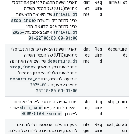
arrival_dt
Req
dat
תאריך ושעת ההגעה לפי זמן אוניברסלי
uire
eti
מתואם(UTC) של הנמל. השדה
arrival
_
dt
d
me
של היציאה הראשונה
stop
_
index
צריך להיות ריק, והשדה
צריך להיות אפס. לדוגמה, התו
2025-
arrival
_
dt
מיוצג באמצעות
01-22T06:00:00+01:00
.
departure
Req
dat
תאריך ושעת היציאה לפי זמן אוניברסלי
_dt
uire
eti
מתואם(UTC) של הנמל. השדה
departure
_
dt
d
me
של היציאה האחרונה
stop
_
index
חייב להיות ריק. התאריך
חייב להיות הלילה האחרון במסלול
departure
_
dt
הנסיעה. לדוגמה, התו
2025-01-
מיוצג באמצעות
23T18:00:00+01:00
.
ship_nam
Req
stri
שם האונייה. הפרמטר לא תלוי אותיות
ship
_
name
e
uire
ng
רישיות. לדוגמה, את
אפשר
NORWEGIAN Escape
d
לייצג כך:
.
sail_durati
Req
inte
משך ההפלגה או מספר הלילות בים.
on
uire
ger
לדוגמה, אם מזמינים 5 לילות של הפלגה,