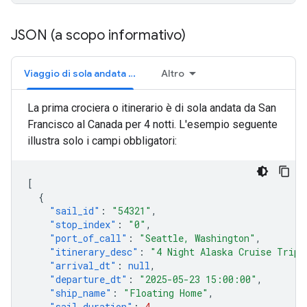
JSON (a scopo informativo)
Viaggio di sola andata (obbligatorio)
Altro
La prima crociera o itinerario è di sola andata da San
Francisco al Canada per 4 notti. L'esempio seguente
illustra solo i campi obbligatori:
[
{
"sail_id"
:
"54321"
,
"stop_index"
:
"0"
,
"port_of_call"
:
"Seattle, Washington"
,
"itinerary_desc"
:
"4 Night Alaska Cruise Trip"
"arrival_dt"
:
null
,
"departure_dt"
:
"2025-05-23 15:00:00"
,
"ship_name"
:
"Floating Home"
,
"sail_duration"
:
4
,