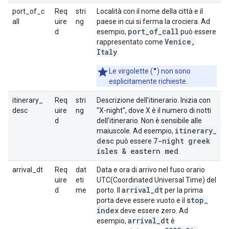
port_of_c
Req
stri
Località con il nome della città e il
all
uire
ng
paese in cui si ferma la crociera. Ad
port
_
of
_
call
d
esempio,
può essere
Venice
,
rappresentato come
Italy
.
"
Le virgolette (
) non sono
esplicitamente richieste.
itinerary_
Req
stri
Descrizione dell'itinerario. Inizia con
desc
uire
ng
"X-night", dove X è il numero di notti
d
dell'itinerario. Non è sensibile alle
itinerary
_
maiuscole. Ad esempio,
desc
7-night greek
può essere
isles & eastern med
.
arrival_dt
Req
dat
Data e ora di arrivo nel fuso orario
uire
eti
UTC(Coordinated Universal Time) del
arrival
_
dt
d
me
porto. Il
per la prima
stop
_
porta deve essere vuoto e il
index
deve essere zero. Ad
arrival
_
dt
esempio,
è