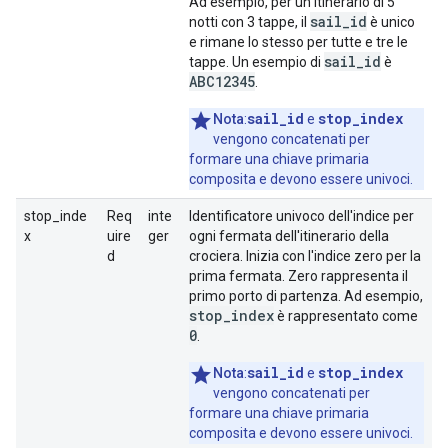
Ad esempio, per un itinerario di 5
sail_id
notti con 3 tappe, il
è unico
e rimane lo stesso per tutte e tre le
sail_id
tappe. Un esempio di
è
ABC12345
.
sail_id
stop_index
Nota
:
e
vengono concatenati per
formare una chiave primaria
composita e devono essere univoci.
stop_inde
Req
inte
Identificatore univoco dell'indice per
x
uire
ger
ogni fermata dell'itinerario della
d
crociera. Inizia con l'indice zero per la
prima fermata. Zero rappresenta il
primo porto di partenza. Ad esempio,
stop
_
index
è rappresentato come
0
.
sail_id
stop_index
Nota
:
e
vengono concatenati per
formare una chiave primaria
composita e devono essere univoci.