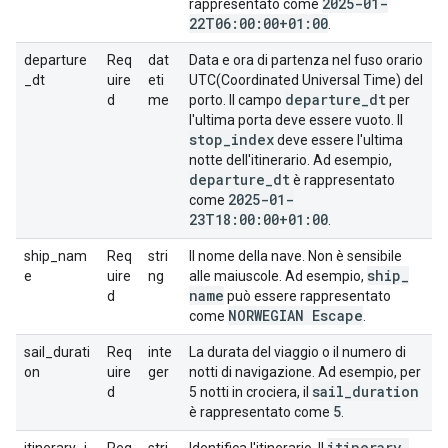
2025-01-
rappresentato come
22T06:00:00+01:00
.
departure
Req
dat
Data e ora di partenza nel fuso orario
_dt
uire
eti
UTC(Coordinated Universal Time) del
departure
_
dt
d
me
porto. Il campo
per
l'ultima porta deve essere vuoto. Il
stop
_
index
deve essere l'ultima
notte dell'itinerario. Ad esempio,
departure
_
dt
è rappresentato
2025-01-
come
23T18:00:00+01:00
.
ship_nam
Req
stri
Il nome della nave. Non è sensibile
ship
_
e
uire
ng
alle maiuscole. Ad esempio,
name
d
può essere rappresentato
NORWEGIAN Escape
come
.
sail_durati
Req
inte
La durata del viaggio o il numero di
on
uire
ger
notti di navigazione. Ad esempio, per
sail
_
duration
d
5 notti in crociera, il
5
è rappresentato come
.
itinerary
_