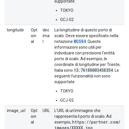
supportate:
TOKYO
GCJ-02
longitude
Opt
dec
La longitudine di questo porto di
ion
ima
scalo. Deve essere specificato nella
WGS84
al
l
notazione
. Queste
informazioni sono utili per
individuare con precisione l'entità
porto di scalo. Ad esempio, le
coordinate di longitudine per Trieste,
13
.
76188003458354
Italia sono
. Le
seguenti funzionalità non sono
supportate:
TOKYO
GCJ-02
image_url
Opt
URL
L'URL di un'immagine che
ion
rappresenta il porto di scalo. Ad
https:
/
/
partner
.
com
/
al
esempio,
images
/
XXXXX
.
jpg