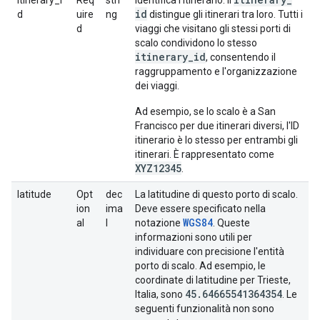
itinerary_i
Req
stri
Identifica l'itinerario. Il
id
d
uire
ng
distingue gli itinerari tra loro. Tutti i
d
viaggi che visitano gli stessi porti di
scalo condividono lo stesso
itinerary
_
id
, consentendo il
raggruppamento e l'organizzazione
dei viaggi.
Ad esempio, se lo scalo è a San
Francisco per due itinerari diversi, l'ID
itinerario è lo stesso per entrambi gli
itinerari. È rappresentato come
XYZ12345
.
latitude
Opt
dec
La latitudine di questo porto di scalo.
ion
ima
Deve essere specificato nella
WGS84
al
l
notazione
. Queste
informazioni sono utili per
individuare con precisione l'entità
porto di scalo. Ad esempio, le
coordinate di latitudine per Trieste,
45
.
64665541364354
Italia, sono
. Le
seguenti funzionalità non sono