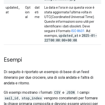
updated_
Opt
dat
La data e l'ora in cui questa voce è
at
ion
eti
stata aggiornata l'ultima volta in
al
me
UTC(Coordinated Universal Time).
Queste informazioni sono utili per
identificare i dati obsoleti. Deve
seguire il formato
ISO 8601
. Ad
updated
_
at
2025-01-
esempio,
è
22T00:00:00+00:00
.
Esempi
Di seguito è riportato un esempio di base di un feed
itinerario per due crociere, una di sola andata e l'altra di
andata e ritorno.
Gli esempi mostrano i formati
CSV
e
JSON
. I campi
sail_id
,
stop_index
vengono concatenati per formare
la chiave primaria composita e devono essere univoci per