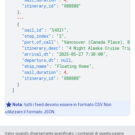
"itinerary_id"
:
"888888"
},
---
{
"sail_id"
:
"54321"
,
"stop_index"
:
"2"
,
"port_of_call"
:
"Vancouver (Canada Place), Bri
"itinerary_desc"
:
"4 Night Alaska Cruise Trip"
"arrival_dt"
:
"2025-05-27 7:30:00"
,
"departure_dt"
:
null
,
"ship_name"
:
"Floating Home"
,
"sail_duration"
:
4
,
"itinerary_id"
:
"888888"
}
]
Nota:
tutti i feed devono essere in formato CSV. Non
utilizzare il formato JSON.
Salvo quando diversamente specificato, i contenuti di questa pagina