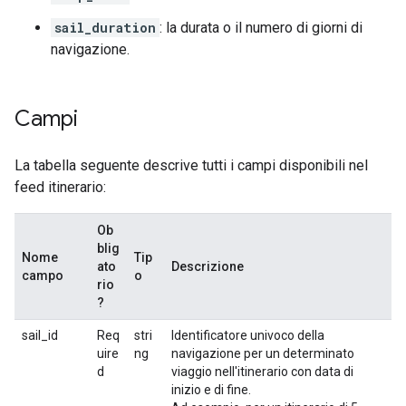
sail_duration
: la durata o il numero di giorni di
navigazione.
Campi
La tabella seguente descrive tutti i campi disponibili nel
feed itinerario:
Ob
blig
Nome
Tip
ato
Descrizione
campo
o
rio
?
sail_id
Req
stri
Identificatore univoco della
uire
ng
navigazione per un determinato
d
viaggio nell'itinerario con data di
inizio e di fine.