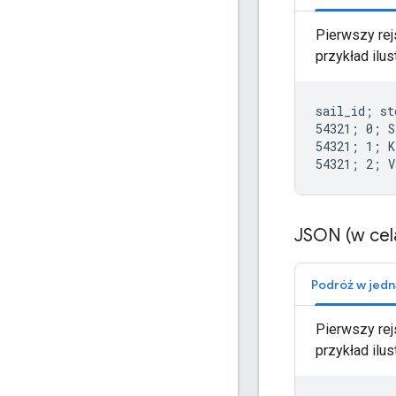
Pierwszy rej
przykład ilu
sail_id; st
54321; 0; S
54321; 1; K
JSON (w cel
Pierwszy rej
przykład ilu