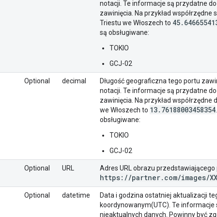
notacji. Te informacje są przydatne d
zawinięcia. Na przykład współrzędne s
45
.
64665541
Triestu we Włoszech to
są obsługiwane:
TOKIO
GCJ-02
Optional
decimal
Długość geograficzna tego portu zawin
notacji. Te informacje są przydatne d
zawinięcia. Na przykład współrzędne d
13
.
76188003458354
we Włoszech to
obsługiwane:
TOKIO
GCJ-02
Optional
URL
Adres URL obrazu przedstawiającego p
https:
/
/
partner
.
com
/
images
/
X
Optional
datetime
Data i godzina ostatniej aktualizacji 
koordynowanym(UTC). Te informacje s
nieaktualnych danych. Powinny być 