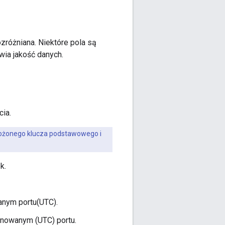
ozróżniana. Niektóre pola są
wia jakość danych.
cia.
łożonego klucza podstawowego i
k.
anym portu(UTC).
ynowanym (UTC) portu.