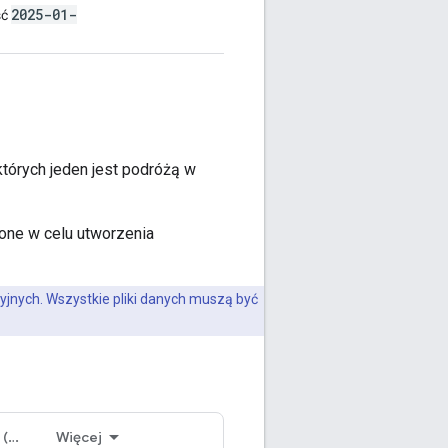
2025-01-
ść
których jeden jest podróżą w
one w celu utworzenia
yjnych. Wszystkie pliki danych muszą być
Podróż w obie strony (wymagana)
Więcej