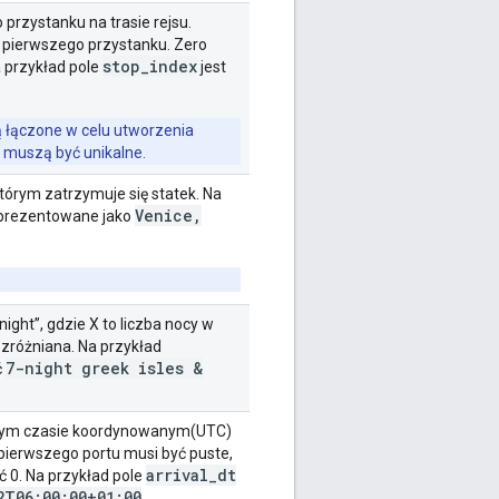
 przystanku na trasie rejsu.
 pierwszego przystanku. Zero
stop
_
index
a przykład pole
jest
 łączone w celu utworzenia
 muszą być unikalne.
którym zatrzymuje się statek. Na
Venice
,
prezentowane jako
ight”, gdzie X to liczba nocy w
rozróżniana. Na przykład
7-night greek isles &
ć
alnym czasie koordynowanym(UTC)
ierwszego portu musi być puste,
arrival
_
dt
 0. Na przykład pole
2T06:00:00+01:00
.