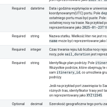
Required
datetime
Data i godzina wypłynięcia w uniwers
de
koordynowanym(UTC) portu. Pole
ostatniego portu musi być puste. Pole
ostatniej nocy na trasie. Na przykład p
2025-01-23T1
reprezentowane jako
Required
string
Nazwa statku. Wielkość liter nie jest 
name
może być reprezentowane jako
Required
integer
Czas trwania rejsu lub liczba nocy rejsu
sail
_
duration
nocy, pole
jest repre
itine
Required
string
Identyfikuje plan podróży. Pole
Wszystkie podróże, które obejmują te
itinerary
_
id
sam
, co umożliwia g
podróży.
Jeśli na przykład port zawinięcia to S
różnych tras, identyfikator trasy jest
XYZ12345
on reprezentowany jako
.
Optional
decimal
Szerokość geograficzna tego portu za