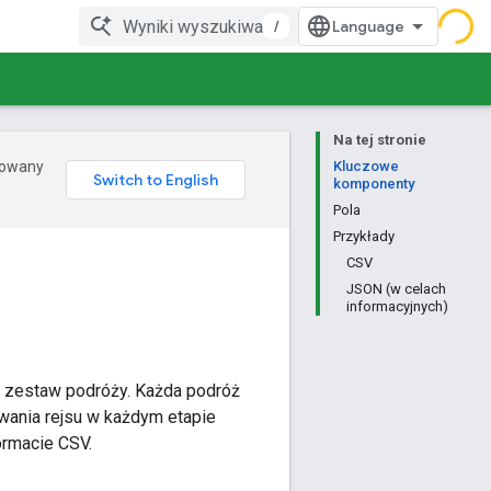
/
Na tej stronie
erowany
Kluczowe
komponenty
Pola
Przykłady
CSV
JSON (w celach
informacyjnych)
je zestaw podróży. Każda podróż
trwania rejsu w każdym etapie
ormacie CSV.