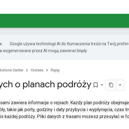
Google używa technologii AI do tłumaczenia treści na Twój pref
ia wygenerowane przez AI mogą zawierać błędy.
Actions Center
Cruises
Rejsy
nych o planach podróży
bookmark_border
rasami zawiera informacje o rejsach. Każdy plan podróży obejmu
y, takie jak porty, godziny i daty przybycia i wypłynięcia, czas 
is każdej podróży. Pliki danych z trasami możesz przesyłać w f