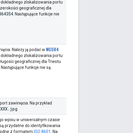
o dokładnego zlokalizowania portu
zerokości geograficznej dla
364354
. Następujące funkcje nie
WGS84
ięcia. Należy ją podać w
o dokładnego zlokalizowania portu
ługości geograficznej dla Triestu
. Następujące funkcje nie są
ort zawinięcia. Na przykład
XXXX
.
jpg
tego wpisu w uniwersalnym czasie
ą przydatne do identyfikowania
zgodne z formatem
ISO 8601
. Na