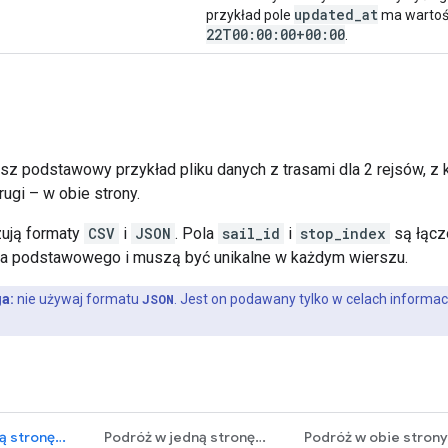
updated
_
at
przykład pole
ma warto
22T00:00:00+00:00
.
sz podstawowy przykład pliku danych z trasami dla 2 rejsów, z 
rugi – w obie strony.
ują formaty
CSV
i
JSON
. Pola
sail_id
i
stop_index
są łącz
za podstawowego i muszą być unikalne w każdym wierszu.
a:
nie używaj formatu
JSON
. Jest on podawany tylko w celach informac
Podróż w jedną stronę (wymagana)
Podróż w jedną stronę (wszystkie)