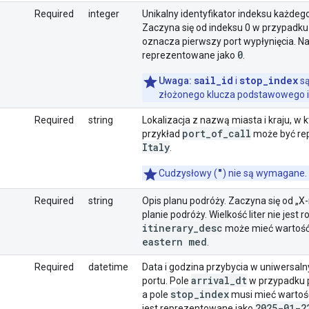
Required
integer
Unikalny identyfikator indeksu każdego
Zaczyna się od indeksu 0 w przypadku
oznacza pierwszy port wypłynięcia. N
0
reprezentowane jako
.
sail_id
stop_index
Uwaga:
i
są
złożonego klucza podstawowego i
Required
string
Lokalizacja z nazwą miasta i kraju, w 
port
_
of
_
call
przykład
może być re
Italy
.
"
Cudzysłowy (
) nie są wymagane.
Required
string
Opis planu podróży. Zaczyna się od „X-n
planie podróży. Wielkość liter nie jest 
itinerary
_
desc
może mieć wartoś
eastern med
.
Required
datetime
Data i godzina przybycia w uniwers
arrival
_
dt
portu. Pole
w przypadku p
stop
_
index
a pole
musi mieć wartość
2025-01-2
jest reprezentowane jako