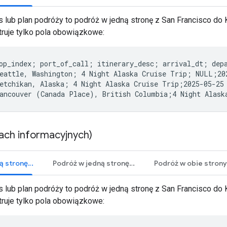
s lub plan podróży to podróż w jedną stronę z San Francisco do
struje tylko pola obowiązkowe:
op_index; port_of_call; itinerary_desc; arrival_dt; depa
eattle, Washington; 4 Night Alaska Cruise Trip; NULL;20
etchikan, Alaska; 4 Night Alaska Cruise Trip;2025-05-25
ach informacyjnych)
Podróż w jedną stronę (wymagana)
Podróż w jedną stronę (wszystkie)
s lub plan podróży to podróż w jedną stronę z San Francisco do
struje tylko pola obowiązkowe: