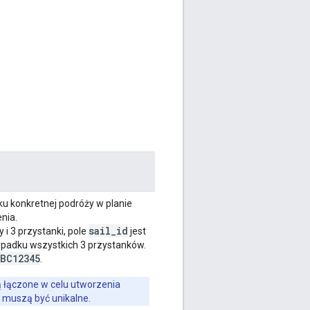
ku konkretnej podróży w planie
nia.
sail_id
 i 3 przystanki, pole
jest
zypadku wszystkich 3 przystanków.
ABC12345
.
 łączone w celu utworzenia
 muszą być unikalne.