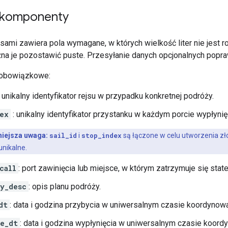
 komponenty
asami zawiera pola wymagane, w których wielkość liter nie jest r
żna je pozostawić puste. Przesyłanie danych opcjonalnych popra
 obowiązkowe:
 unikalny identyfikator rejsu w przypadku konkretnej podróży.
ex
: unikalny identyfikator przystanku w każdym porcie wypłynię
iejsza uwaga:
sail_id
i
stop_index
są łączone w celu utworzenia z
nikalne.
call
: port zawinięcia lub miejsce, w którym zatrzymuje się state
y_desc
: opis planu podróży.
dt
: data i godzina przybycia w uniwersalnym czasie koordynow
e_dt
: data i godzina wypłynięcia w uniwersalnym czasie koord