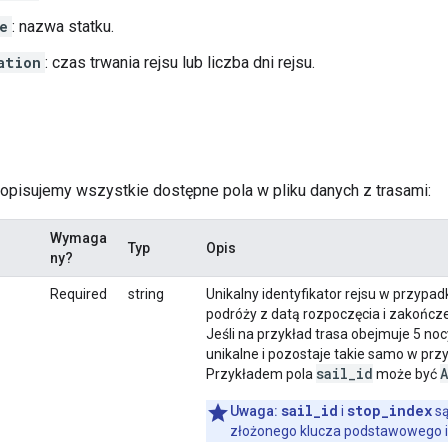
e
: nazwa statku.
ation
: czas trwania rejsu lub liczba dni rejsu.
 opisujemy wszystkie dostępne pola w pliku danych z trasami:
Wymaga
Typ
Opis
ny?
Required
string
Unikalny identyfikator rejsu w przypad
podróży z datą rozpoczęcia i zakończe
Jeśli na przykład trasa obejmuje 5 nocy
unikalne i pozostaje takie samo w pr
sail_id
Przykładem pola
może być
sail_id
stop_index
Uwaga:
i
są
złożonego klucza podstawowego i