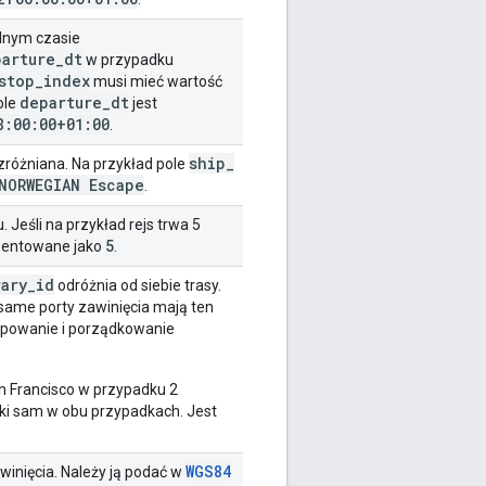
alnym czasie
parture
_
dt
w przypadku
stop
_
index
musi mieć wartość
departure
_
dt
ole
jest
8:00:00+01:00
.
ship
_
rozróżniana. Na przykład pole
NORWEGIAN Escape
.
. Jeśli na przykład rejs trwa 5
5
zentowane jako
.
rary
_
id
odróżnia od siebie trasy.
 same porty zawinięcia mają ten
rupowanie i porządkowanie
an Francisco w przypadku 2
 taki sam w obu przypadkach. Jest
WGS84
winięcia. Należy ją podać w