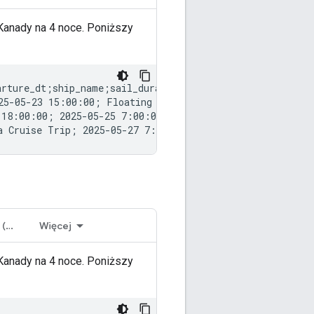
 Kanady na 4 noce. Poniższy
rture_dt;ship_name;sail_duration;itinerary_id

25-05-23 15:00:00; Floating Home; 04; 888888

 18:00:00; 2025-05-25 7:00:00; Floating Home; 04; 888888
Podróż w obie strony (wymagana)
Więcej
 Kanady na 4 noce. Poniższy