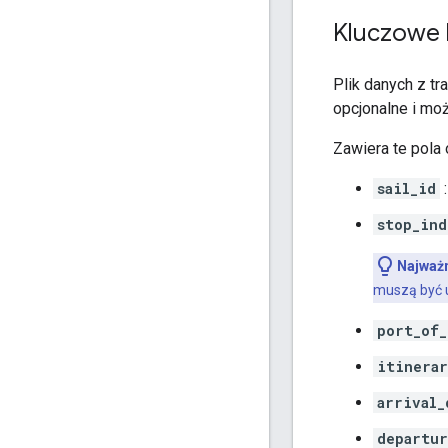
Kluczowe
Plik danych z tr
opcjonalne i mo
Zawiera te pola
sail_id
:
stop_ind
Najważn
muszą być u
port_of_
itinerar
arrival_
departur