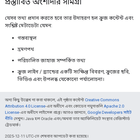
প্রস্তাবিত অংশীদার সামগ্রী
যেসব তথ্য প্রদান করতে হবে তার উদাহরণ হল ক্রুজ কন্টেন্ট এবং
সংশ্লিষ্ট মেটাডেটা যেমন:
গন্তব্যস্থল
ভ্রমণপথ
পরিচালিত জাহাজ সম্পর্কিত তথ্য
ক্রুজ লাইন / ব্র্যান্ডের একটি সংক্ষিপ্ত বিবরণ, ক্রুজের ছবি,
ভিডিও এবং উপলব্ধ যেকোনো পর্যালোচনা।
অন্য কিছু উল্লেখ না করা থাকলে, এই পৃষ্ঠার কন্টেন্ট
Creative Commons
Attribution 4.0 License
-এর অধীনে এবং কোডের নমুনাগুলি
Apache 2.0
License
-এর অধীনে লাইসেন্স প্রাপ্ত। আরও জানতে,
Google Developers সাইট
নীতি
দেখুন। Java হল Oracle এবং/অথবা তার অ্যাফিলিয়েট সংস্থার রেজিস্টার্ড
ট্রেডমার্ক।
2025-12-11 UTC-তে শেষবার আপডেট করা হয়েছে।