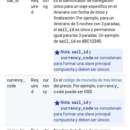
sail_id
Req
stri
Es el identificador de navegación
uire
ng
único para un viaje específico en el
d
itinerario con fecha de inicio y
finalización. Por ejemplo, para un
itinerario de 5 noches con 3 paradas,
sail
_
id
el
es único y permanece
igual para las 3 paradas. Un ejemplo
sail
_
id
ABC12345
de
es
.
sail_id
Nota:
y
currency_code
se concatenan
para formar una clave principal
compuesta y deben ser únicos.
currency_
Req
cur
Es el
código de moneda de tres letras
currency
_
code
uire
ren
del precio. Por ejemplo,
code
USD
d
cy
puede ser
.
sail_id
Nota:
y
currency_code
se concatenan
para formar una clave principal
compuesta y deben ser únicos.