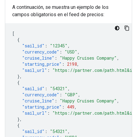
A continuación, se muestra un ejemplo de los
campos obligatorios en el feed de precios:
[
{
"sail_id"
:
"12345"
,
"currency_code"
:
"USD"
,
"cruise_line"
:
"Happy Cruises Company"
,
"starting_price"
:
2198
,
"sail_url"
:
"https://partner.com/path.html&id
},
{
"sail_id"
:
"54321"
,
"currency_code"
:
"GBP"
,
"cruise_line"
:
"Happy Cruises Company"
,
"starting_price"
:
449
,
"sail_url"
:
"https://partner.com/path.html&id
},
{
"sail_id"
:
"54321"
,