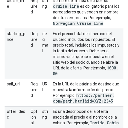
cruise_lin
Req
stri
Nombre de la línea de cruceros.
cruise
_
line
e
uire
ng
es obligatorio para los
d
agregadores que venden en nombre
de otras empresas. Por ejemplo,
Norwegian Cruise Line
.
starting_p
Req
de
Es el precio total del itinerario del
rice
uire
ci
crucero, incluidos los impuestos. El
d
ma
precio total, incluidos los impuestos y
l
la tarifa del crucero. Debe ser el
mismo valor que se muestra en el
sitio web del socio cuando se abre la
1000
.
URL de la oferta. Por ejemplo,
00
.
sail_url
Req
UR
Es la URL de la página de destino que
uire
L
muestra la información del precio.
https:
/
/
partner
.
d
Por ejemplo,
com
/
path
.
html&id=XYZ12345
offer_des
Opt
stri
Es una descripción de la oferta
c
ion
ng
asociada al precio o al nombre de la
Inside Cabin
al
cabina. Por ejemplo,
.