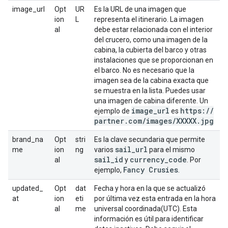
image_url
Opt
UR
Es la URL de una imagen que
ion
L
representa el itinerario. La imagen
al
debe estar relacionada con el interior
del crucero, como una imagen de la
cabina, la cubierta del barco y otras
instalaciones que se proporcionan en
el barco. No es necesario que la
imagen sea de la cabina exacta que
se muestra en la lista. Puedes usar
una imagen de cabina diferente. Un
image
_
url
https:
/
/
ejemplo de
es
partner
.
com
/
images
/
XXXXX
.
jpg
brand_na
Opt
stri
Es la clave secundaria que permite
sail
_
url
me
ion
ng
varios
para el mismo
sail
_
id
currency
_
code
al
y
. Por
Fancy Crusies
ejemplo,
.
updated_
Opt
dat
Fecha y hora en la que se actualizó
at
ion
eti
por última vez esta entrada en la hora
al
me
universal coordinada(UTC). Esta
información es útil para identificar