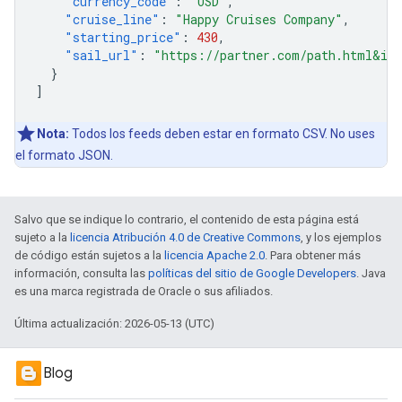
"currency_code"
:
"USD"
,
"cruise_line"
:
"Happy Cruises Company"
,
"starting_price"
:
430
,
"sail_url"
:
"https://partner.com/path.html&id
}
]
Nota:
Todos los feeds deben estar en formato CSV. No uses
el formato JSON.
Salvo que se indique lo contrario, el contenido de esta página está
sujeto a la
licencia Atribución 4.0 de Creative Commons
, y los ejemplos
de código están sujetos a la
licencia Apache 2.0
. Para obtener más
información, consulta las
políticas del sitio de Google Developers
. Java
es una marca registrada de Oracle o sus afiliados.
Última actualización: 2026-05-13 (UTC)
Blog