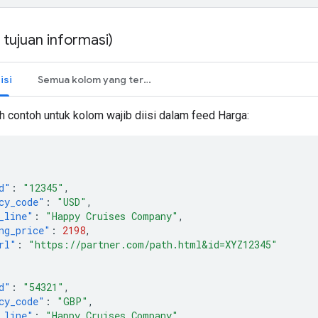
tujuan informasi)
isi
Semua kolom yang tersedia
ah contoh untuk kolom wajib diisi dalam feed Harga:
d"
:
"12345"
,
cy_code"
:
"USD"
,
_line"
:
"Happy Cruises Company"
,
ng_price"
:
2198
,
rl"
:
"https://partner.com/path.html&id=XYZ12345"
d"
:
"54321"
,
cy_code"
:
"GBP"
,
_line"
:
"Happy Cruises Company"
,