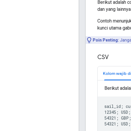
Berikut adalah c
dan yang lainnya
Contoh menunju
kunci utama gabu
Poin Penting:
Janga
CSV
Kolom wajib di
Berikut adal
sail_id; cu
12345; USD;
54321; GBP;