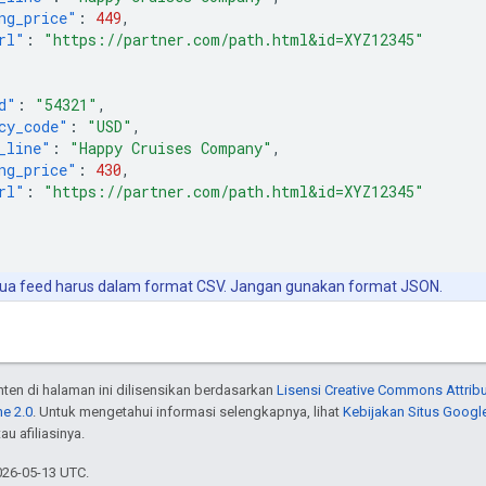
ng_price"
:
449
,
rl"
:
"https://partner.com/path.html&id=XYZ12345"
d"
:
"54321"
,
cy_code"
:
"USD"
,
_line"
:
"Happy Cruises Company"
,
ng_price"
:
430
,
rl"
:
"https://partner.com/path.html&id=XYZ12345"
a feed harus dalam format CSV. Jangan gunakan format JSON.
onten di halaman ini dilisensikan berdasarkan
Lisensi Creative Commons Attribu
e 2.0
. Untuk mengetahui informasi selengkapnya, lihat
Kebijakan Situs Googl
au afiliasinya.
026-05-13 UTC.