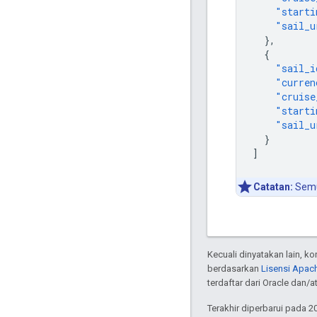
"starti
"sail_u
},
{
"sail_i
"curren
"cruise
"starti
"sail_u
}
]
Catatan:
Semu
Kecuali dinyatakan lain, k
berdasarkan
Lisensi Apach
terdaftar dari Oracle dan/at
Terakhir diperbarui pada 2