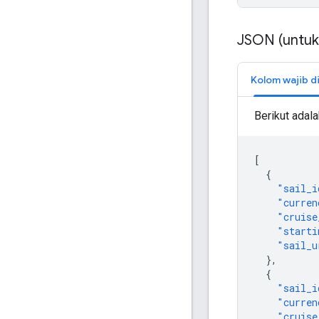
JSON (untuk 
Kolom wajib di
Berikut adal
[
{
"sail_i
"curren
"cruise
"starti
"sail_u
},
{
"sail_i
"curren
"cruise