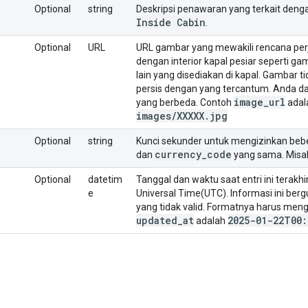
Optional
string
Deskripsi penawaran yang terkait deng
Inside Cabin
.
Optional
URL
URL gambar yang mewakili rencana perj
dengan interior kapal pesiar seperti gam
lain yang disediakan di kapal. Gambar 
persis dengan yang tercantum. Anda 
image
_
url
yang berbeda. Contoh
adal
images
/
XXXXX
.
jpg
Optional
string
Kunci sekunder untuk mengizinkan be
currency
_
code
dan
yang sama. Misa
Optional
datetim
Tanggal dan waktu saat entri ini terakh
e
Universal Time(UTC). Informasi ini ber
yang tidak valid. Formatnya harus meng
updated
_
at
2025-01-22T00:
adalah