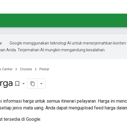
Google menggunakan teknologi AI untuk menerjemahkan konten 
ihan Anda. Terjemahan AI mungkin mengandung kesalahan.
s Center
Cruises
Pesiar
rga
bookmark_border
i informasi harga untuk semua itinerari pelayaran. Harga ini men
 setiap jenis mata uang. Anda dapat mengupload feed harga dala
t tersedia di Google: