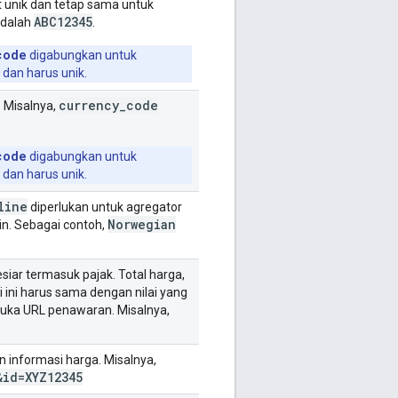
t unik dan tetap sama untuk
ABC12345
dalah
.
code
digabungkan untuk
dan harus unik.
currency
_
code
 Misalnya,
code
digabungkan untuk
dan harus unik.
line
diperlukan untuk agregator
Norwegian
n. Sebagai contoh,
siar termasuk pajak. Total harga,
i ini harus sama dengan nilai yang
mbuka URL penawaran. Misalnya,
 informasi harga. Misalnya,
&id=XYZ12345