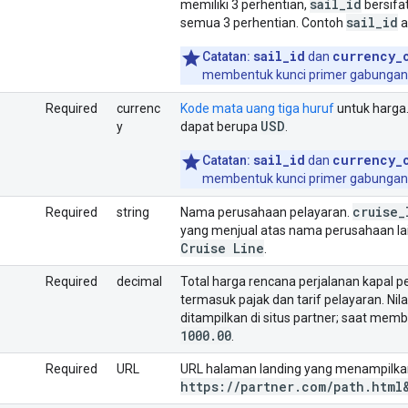
sail
_
id
memiliki 3 perhentian,
bersifa
sail
_
id
semua 3 perhentian. Contoh
a
sail_id
currency_
Catatan:
dan
membentuk kunci primer gabungan 
Required
currenc
Kode mata uang tiga huruf
untuk harga.
USD
y
dapat berupa
.
sail_id
currency_
Catatan:
dan
membentuk kunci primer gabungan 
cruise
_
Required
string
Nama perusahaan pelayaran.
yang menjual atas nama perusahaan lai
Cruise Line
.
Required
decimal
Total harga rencana perjalanan kapal pe
termasuk pajak dan tarif pelayaran. Nila
ditampilkan di situs partner; saat me
1000
.
00
.
Required
URL
URL halaman landing yang menampilkan
https:
/
/
partner
.
com
/
path
.
html