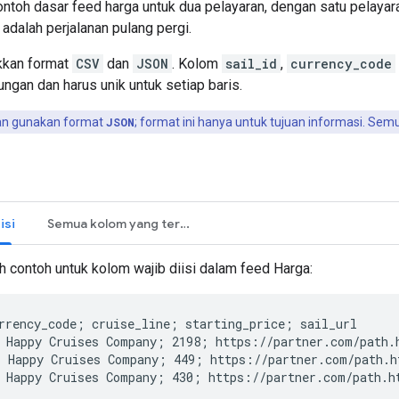
ontoh dasar feed harga untuk dua pelayaran, dengan satu pelayara
 adalah perjalanan pulang pergi.
kkan format
CSV
dan
JSON
. Kolom
sail_id
,
currency_code
ngan dan harus unik untuk setiap baris.
n gunakan format
JSON
; format ini hanya untuk tujuan informasi. Se
isi
Semua kolom yang tersedia
ah contoh untuk kolom wajib diisi dalam feed Harga:
rrency_code; cruise_line; starting_price; sail_url

 Happy Cruises Company; 2198; https://partner.com/path.h
 Happy Cruises Company; 449; https://partner.com/path.ht