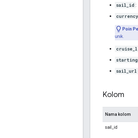
sail_id
:
currenc
Poin Pe
unik.
cruise_l
starting
sail_url
Kolom
Nama kolom
sail_id