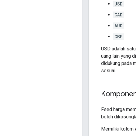
USD
CAD
AUD
GBP
USD adalah satu
uang lain yang d
didukung pada m
sesuai.
Komponen
Feed harga memil
boleh dikosongk
Memiliki kolom wa