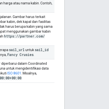
an harga atau nama kabin. Contoh,
alanan. Gambar harus terkait
bar kabin, dek kapal dan fasilitas
tidak harus berupa kabin yang sama
dapat menggunakan gambar kabin
https:
/
/
partner
.
com
/
ah
sail
_
url
sail
_
id
berapa
untuk
Fancy Crusies
lnya,
.
ir diperbarui dalam Coordinated
guna untuk mengidentifikasi data
ikuti
ISO 8601
. Misalnya,
00:00+00:00
.