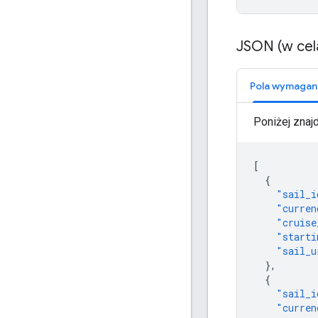
JSON (w cel
Pola wymagan
Poniżej znaj
[
{
"sail_i
"curren
"cruise
"starti
"sail_u
},
{
"sail_i
"curren