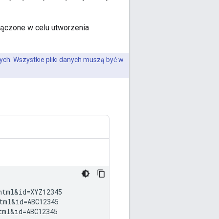
łączone w celu utworzenia
nych. Wszystkie pliki danych muszą być w
tml&id=XYZ12345

ml&id=ABC12345
