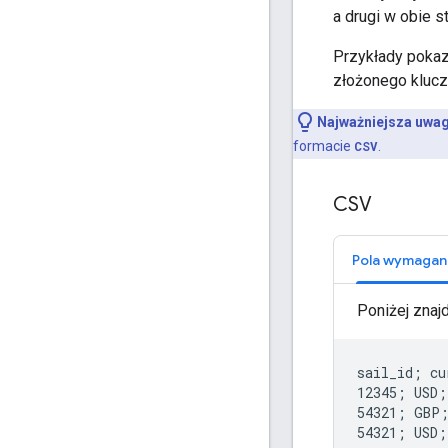
a drugi w obie st
Przykłady pokaz
złożonego kluc
Najważniejsza uwag
formacie
CSV
.
CSV
Pola wymagan
Poniżej znaj
sail_id; cu
12345; USD;
54321; GBP;