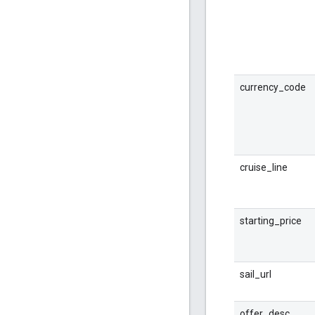
currency_code
cruise_line
starting_price
sail_url
offer_desc