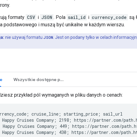
rony.
ują formaty
CSV
i
JSON
. Pola
sail_id
i
currency_code
są 
za podstawowego i muszą być unikalne w każdym wierszu.
a:
nie używaj formatu
JSON
. Jest on podany tylko w celach informacyj
e
Wszystkie dostępne pola
dziesz przykład pól wymaganych w pliku danych o cenach:
rrency_code; cruise_line; starting_price; sail_url

 Happy Cruises Company; 2198; https://partner.com/path.h
 Happy Cruises Company; 449; https://partner.com/path.ht