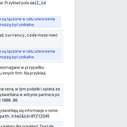
sail
_
id
w. Przykład pola
:
e
są łączone w celu utworzenia
uszą być unikalne.
currency
_
code
ad,
może mieć
e
są łączone w celu utworzenia
uszą być unikalne.
t wymagane w przypadku
 innych firm. Na przykład,
a cena, w tym podatki i opłata za
yświetlana w witrynie partnera po
1000
.
00
d
.
yświetlają się informacje o cenie.
path
.
html&id=XYZ12345
Inside
ą kabiny. Na przykład,