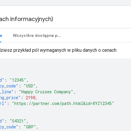
ach informacyjnych)
e
Wszystkie dostępne pola
dziesz przykład pól wymaganych w pliku danych o cenach:
d"
:
"12345"
,
cy_code"
:
"USD"
,
_line"
:
"Happy Cruises Company"
,
ng_price"
:
2198
,
rl"
:
"https://partner.com/path.html&id=XYZ12345"
d"
:
"54321"
,
cy_code"
:
"GBP"
,