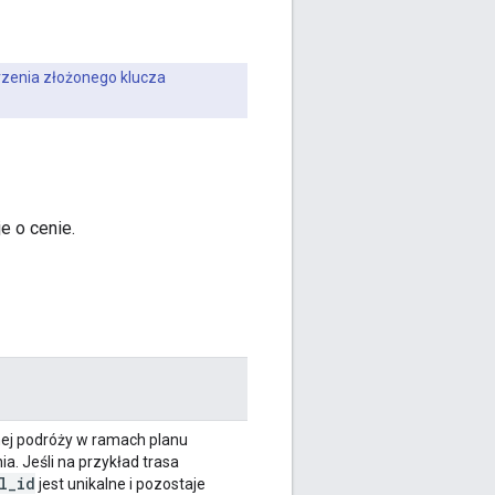
rzenia złożonego klucza
e o cenie.
tnej podróży w ramach planu
a. Jeśli na przykład trasa
l
_
id
jest unikalne i pozostaje