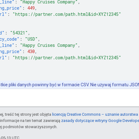
_line"
:
"Happy Cruises Company"
,
ng_price"
:
449
,
rl"
:
"https://partner.com/path.html&id=XYZ12345"
d"
:
"54321"
,
cy_code"
:
"USD"
,
_line"
:
"Happy Cruises Company"
,
ng_price"
:
430
,
rl"
:
"https://partner.com/path.html&id=XYZ12345"
kie pliki danych powinny być w formacie CSV. Nie używaj formatu JSO
j, treść tej strony jest objęta
licencją Creative Commons – uznanie autorstwa 
informacje na ten temat zawierają
zasady dotyczące witryny Google Develop
jej podmiotów stowarzyszonych.
6-05-13 UTC.