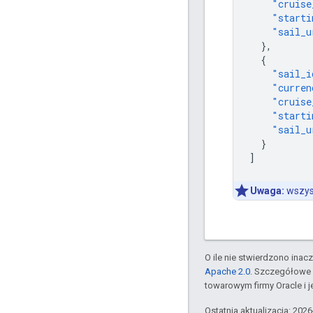
"cruise
"starti
"sail_u
},
{
"sail_i
"curren
"cruise
"starti
"sail_u
}
]
Uwaga:
wszyst
O ile nie stwierdzono inacze
Apache 2.0
. Szczegółowe 
towarowym firmy Oracle i 
Ostatnia aktualizacja: 202