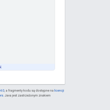
N.
4.0
, a fragmenty kodu są dostępne na
licencji
ers
. Java jest zastrzeżonym znakiem