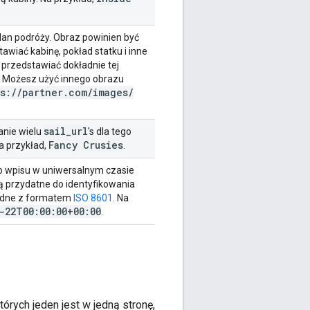
an podróży. Obraz powinien być
awiać kabinę, pokład statku i inne
 przedstawiać dokładnie tej
e. Możesz użyć innego obrazu
s:
/
/
partner
.
com
/
images
/
sail
_
url
anie wielu
's dla tego
Fancy Crusies
Na przykład,
.
ego wpisu w uniwersalnym czasie
 przydatne do identyfikowania
godne z formatem
ISO 8601
. Na
-22T00:00:00+00:00
.
órych jeden jest w jedną stronę,