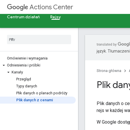
Actions Center
Centrum działań
Rejsy
język. Tłumaczen
Omówienie i wymagania
Odniesienia i próbki
Strona główna
Kanały
Przegląd
Plik da
Typy danych
Plik danych o planach podróży
Plik danych z cenami
Plik danych o c
rejs w każdej w
W Google dostęp