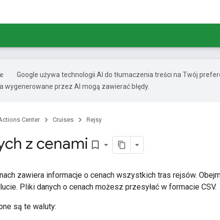
Google używa technologii AI do tłumaczenia treści na Twój pref
ia wygenerowane przez AI mogą zawierać błędy.
Actions Center
Cruises
Rejsy
nych z cenami
bookmark_border
enach zawiera informacje o cenach wszystkich tras rejsów. Obejm
alucie. Pliki danych o cenach możesz przesyłać w formacie CSV.
ne są te waluty: