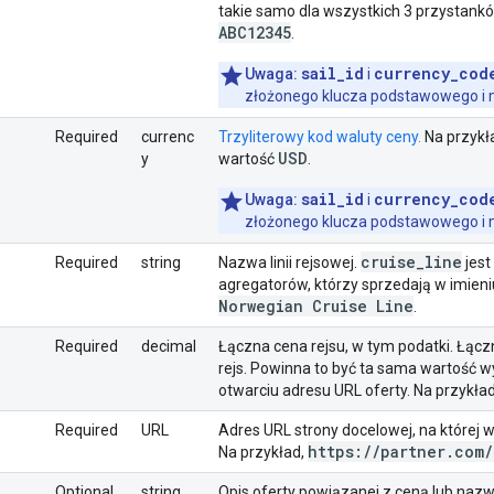
takie samo dla wszystkich 3 przystankó
ABC12345
.
sail_id
currency_cod
Uwaga:
i
złożonego klucza podstawowego i m
Required
currenc
Trzyliterowy kod waluty ceny.
Na przykł
USD
y
wartość
.
sail_id
currency_cod
Uwaga:
i
złożonego klucza podstawowego i m
cruise
_
line
Required
string
Nazwa linii rejsowej.
jes
agregatorów, którzy sprzedają w imieniu
Norwegian Cruise Line
.
Required
decimal
Łączna cena rejsu, w tym podatki. Łączn
rejs. Powinna to być ta sama wartość w
otwarciu adresu URL oferty. Na przykła
Required
URL
Adres URL strony docelowej, na której w
https:
/
/
partner
.
com
/
Na przykład,
Optional
string
Opis oferty powiązanej z ceną lub nazw