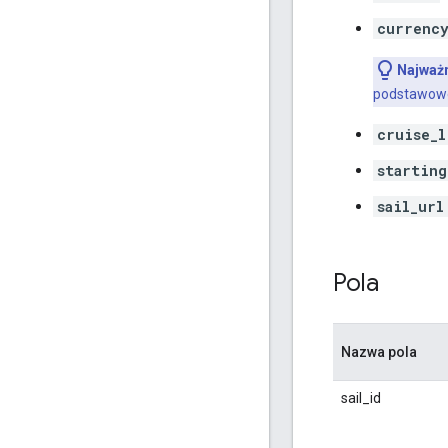
currenc
Najważn
podstawowe
cruise_l
starting
sail_url
Pola
Nazwa pola
sail_id