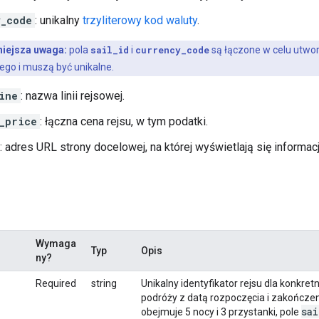
y_code
: unikalny
trzyliterowy kod waluty
.
iejsza uwaga:
pola
sail_id
i
currency_code
są łączone w celu utwo
go i muszą być unikalne.
ine
: nazwa linii rejsowej.
_price
: łączna cena rejsu, w tym podatki.
: adres URL strony docelowej, na której wyświetlają się informacj
Wymaga
Typ
Opis
ny?
Required
string
Unikalny identyfikator rejsu dla konkre
podróży z datą rozpoczęcia i zakończeni
sai
obejmuje 5 nocy i 3 przystanki, pole