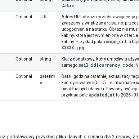
Cabin
.
Optional
URL
Adres URL obrazu przedstawiającego pl
związany z wnętrzami rejsu, np. przedst
udogodnienia na statku. Obraz nie musi
kabiny, która jest wymieniona w oferci
image
_
url
http
kabiny. Przykład pola
:
XXXXX
.
jpg
Optional
string
Klucz dodatkowy, który umożliwia używ
sail
_
id
currency
_
code
samego
i
. 
Optional
datetim
Data i godzina ostatniej aktualizacji t
e
koordynowanym(UTC). Te informacje są
nieaktualnych danych. Powinny być z
updated
_
at
2025-01
przykład pole
to
sz podstawowy przykład pliku danych o cenach dla 2 rejsów, z kt