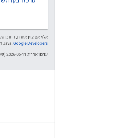
מרכז הבקרה של
אלא אם צוין אחרת, התוכן של 
Google Developers‏
.‏ Java הוא סימן מסחרי רשום של חברת Oracle ו/או של השותפים העצמאיים שלה.
עדכון אחרון: 2026-06-11 (שעון UTC).
פרטי המוצר