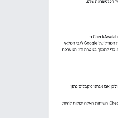
 הפלטפורמה שלנו.
בלוח הבקרה של הכלי לבדיקת זמינות מוצג סיכום של התוצאות של כל הבקשות מסוג CheckAvailability ו-
BatchAvailabilityLookup. מטרת לוח הבקרה הזה היא לעזור לכם לחקור ולזהות פערים בין המודל של Google לגבי המלאי
 כדי לתמוך במטרה הזו, המערכת
לכן אם אנחנו מקבלים נתון
התוצאות מבוססות על קריאות לנקודות הקצה BatchAvailabilityLookup ו-CheckAvailability. השיחות האלה יכולות להיות