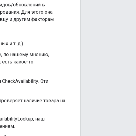
фидов/обновлений в
ования. Для этого она
вцу и другим факторам.
х и т. д.)
е, по нашему мнению,
 есть какое-то
heckAvailability. Эти
роверяет наличие товара на
labilityLookup, наш
ением.