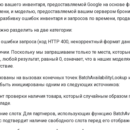
 вашего инвентаря, предоставляемой Google на основе 
ени, и моделью, предоставляемой вашим сервером бронир
 разбивку ошибок инвентаря и запросов по времени, прода
жно разделить на две категории:
ошибки запроса (код HTTP 400, некорректный формат данны
ичии. Поскольку мы запрашиваем только те места, которы
 любой результат, равный 0, означает, что в наших моделях
ствие.
ованы на вызовах конечных точек BatchAvailabilityLookup и C
быть инициированы одним из следующих источников:
т проверки наличия товара, который случайным образом п
ладе.
ие слота: Для партнеров, использующих функцию BatchAvai
 подтвердит наличие свободного слота перед его отображ