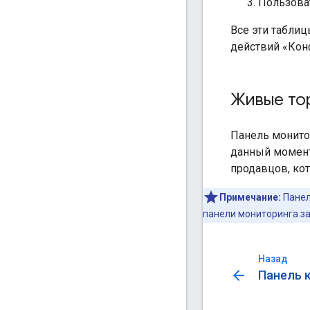
Пользова
Все эти таблиц
действий «Ко
Живые то
Панель монит
данный момент
продавцов, ко
Примечание:
Панел
панели мониторинга за
Назад
arrow_back
Панель 