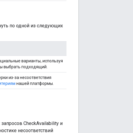
уть по одной из следующих
нциальные варианты, используя
бы выбрать подходящий.
рки из-за несоответствия
итериям
нашей платформы.
апросов CheckAvailability и
гностике несоответствий