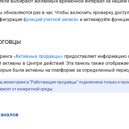
тели выбирают желаемый временной интервал на нашем с
ы обновляются раз в час. Чтобы включить проверку доступ
нфигурация
функций учетной записи»
и активируйте функци
рговцы
оринга
«Активные продавцы»
предоставляет информацию о
 активны в Центре действий. Эта панель также отображае
торые были активны на платформе за определенный перио
ь мониторинга "Работающие продавцы" подключена только к прои
висят от конкретной среды.
каналов