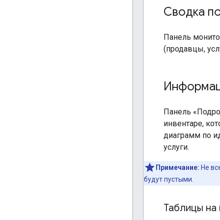
Сводка п
Панель монито
(продавцы, усл
Информац
Панель «Подро
инвентаре, ко
диаграмм по и
услуги.
Примечание:
Не вс
будут пустыми.
Таблицы на