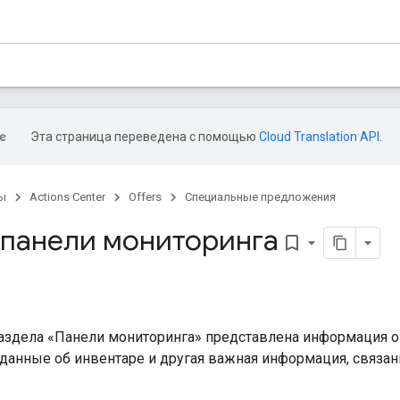
Эта страница переведена с помощью
Cloud Translation API
.
ы
Actions Center
Offers
Специальные предложения
 панели мониторинга
bookmark_border
аздела «Панели мониторинга» представлена ​​информация 
 данные об инвентаре и другая важная информация, связан