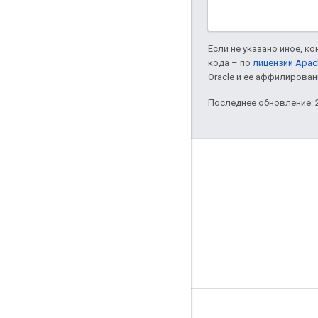
Если не указано иное, к
кода – по
лицензии Apac
Oracle и ее аффилирован
Последнее обновление: 2
Информация о продукте