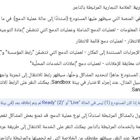
رية
: العلامة التجارية المرتبطة بالتاجر.
ض
: المنصة التي سيظهر عليها المستودع (استنادًا إلى حالة عملية الدمج). في ما
لمعلومات - لعمليات الدمج الشاملة وعمليات الدمج التي تتضمّن "إعادة التوجيه
لانتظار - لعمليات دمج قائمة الانتظار
الإجراءات المستندة إلى المكان - لعمليات الدمج التي تتضمّن "رابط المؤسسة" و"إ
ت مطابقة الإعلانات - لعمليات دمج "إعلانات الخدمات المحلّية"
ن المستودع جاهزًا لتحديد المشاكل وحلّها، سيظهر رابط للانتقال إلى تجربة واج
على سبيل المثال، عند إجراء الاختبار في بيئة Sandbox، يم
San
Live" أو "Ready" (2) لم يتم إطلاقه بعد (في بيئة التشغيل الفعلي).
ل بالمشاكل المرتبطة استنادًا إلى نوع عملية الدمج. قد تمنع بعض المشاكل تفع
ئمة بالخدمات المرتبطة بالتاجر. يمكنك النقر على الخدمة للانتقال إلى طريقة ع
اصة
: عند النقر، سيظهر مقتطف من الخلاصة التي تم تحميلها والمرتبطة بالتاجر