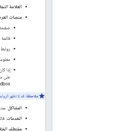
العلامة التجا
منصات العر
صفحة ا
قائمة ا
روابط 
معلوما
إذا كا
dbox.
ملاحظة:
قد لا تظهر الروابط إذا كان المستودع (1) ليس في الحالة "
المشاكل
: جدو
الخدمات
: قا
مقتطف الخل