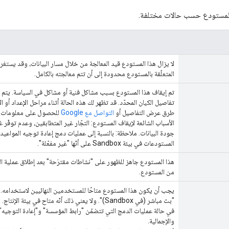
المستودع حسب حالات مختلفة.
لا يزال هذا المستودع قيد المعالجة من خلال مسار البيانات، وقد يست
المتعلّقة بالمستودع محدودة إلى أن تتم معالجته بالكامل.
تم إيقاف هذا المستودع بسبب مشاكل فنية أو مشاكل في السياسة. ي
تفاصيل الكيان المحدّد. قد تظهر لك هذه الحالة أثناء مراحل الإعداد أو 
طرق عرض التفاصيل أو
التواصل مع Google
للحصول على معلومات إ
الأسباب الشائعة لإيقاف المستودع: التجّار غير المتطابقين، وعدم توفّ
جودة البيانات. ملاحظة: بالنسبة إلى عمليات دمج إعادة توجيه المواعيد،
المستودعات في بيئة Sandbox على أنّها "غير مفعّلة".
هذا المستودع جاهز للظهور على "نشاطات مقترَحة" بعد إطلاق عملية الد
من المستودع.
"بث مباشر (في Sandbox)". ولا يعني ذلك أنّه متاح في بيئة الإنتاج.
في حالة عمليات الدمج التي تتضمّن "رابط المؤسسة" و"إعادة التوجيه"
والإجمالية.