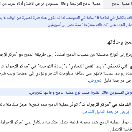
 عملية الدمج
عملية الدمج المرتبطة وحالة المستودع. يُرجى الاطّلاع أدناه لمزيد من ا
اعة في المتوسّط، لذا قد تكون هناك فترة قصيرة من الوقت
لا
يتط
تجّار الجدد على "نشاطات مقترَحة" مدة تصل إلى أسبوعَين.
مج وحالاتها
إلى أنواع مختلفة من عمليات الدمج استنادًا إلى طريقة الدمج مع "مركز الإجراءا
لتي تتضمّن "رابط العمل التجاري" و"إعادة التوجيه" في "مركز الإجراءات" (مثل Starter
هذه روابط عميقة تظهر على بطاقة معلومات التاجر وتؤدي إلى صفحة ويب شر
ُرجى مراجعة دليل
العروض
.
رض المستودع حاليًا الفلترة حسب نوع عملية الدمج وحالتها للعروض.
الشاملة في "مركز الإجراءات"
: توفّر عملية الدمج هذه تجربة حجز متكاملة بالك
 يُرجى مراجعة الدليل الشامل.
: توفّر عملية الدمج هذه تجربة قائمة انتظار متكاملة بالكامل على "مركز الإجراءا
ائمة الانتظار
.