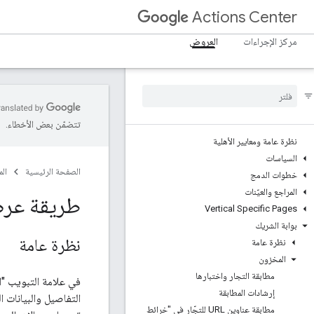
Actions Center
مركز الإجراءات
العروض
تتضمّن بعض الأخطاء.
نظرة عامة ومعايير الأهلية
السياسات
الصفحة الرئيسية
ال
خطوات الدمج
المراجع والعيّنات
طريقة عر
Vertical Specific Pages
بوابة الشريك
نظرة عامة
نظرة عامة
المخزون
مطابقة التجار واختبارها
في علامة التبويب "ا
إرشادات المطابقة
التفاصيل والبيانات ا
مطابقة عناوين URL للتجّار في "خرائط