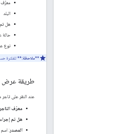
معرّف 
البلد
هل تم 
حالة ع
نوع عم
**ملاحظة:**
للفلترة حسب
طريقة عرض تف
عند النقر على تاجر 
معرّف التاجر
هل تم إجراء 
المصدر
: اسم 