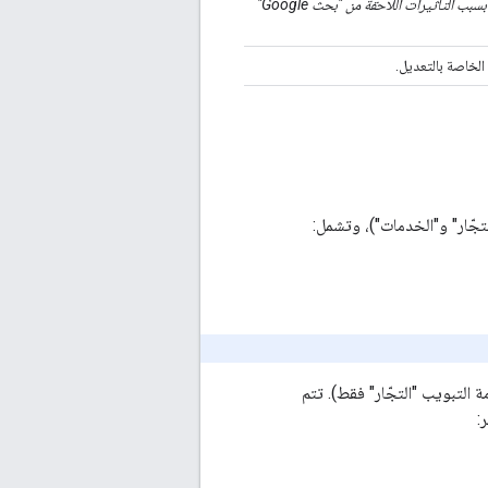
* قد تكون هناك بعض الحالات التي لا يكون فيها المستودع متاحًا فعليًا بسبب التأثيرات اللاحقة من "بحث Google"
لخاصة بالتعديل.
تجّار" و"الخدمات")، وتشمل:
 التبويب "التجّار" فقط). تتم
: