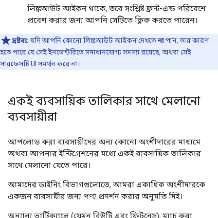
লিঙ্কআউট আইকন থাকে, তবে সংশ্লিষ্ট ফ্রন্ট-এন্ড পরিবেশে
প্রবেশ করার জন্য আপনি সেটিতে ক্লিক করতে পারেন।
দ্রষ্টব্য:
যদি আপনি কোনো লিঙ্কআউট আইকন দেখতে
না
পান, তার কারণ
হতে পারে যে সেই ইনভেন্টরিতে সমাধানযোগ্য সমস্যা রয়েছে, অথবা সেই
সারফেসটি UI সমর্থন করে না।
একই ব্যবসায়িক তালিকার সাথে মেলানো
ব্যবসায়ীরা
আপলোড করা ব্যবসায়ীদের অন্য কোনো অংশীদারের মাধ্যমে
অথবা আপনার ইন্টিগ্রেশনের মধ্যে একই ব্যবসায়িক তালিকার
সাথে মেলানো যেতে পারে।
আমাদের ডাইনিং বিভাগগুলোতে, আমরা একাধিক অংশীদারকে
একজন ব্যবসায়ীর জন্য পণ্য প্রদর্শন করার অনুমতি দিই।
অন্যান্য ভার্টিক্যালে (যেমন বিউটি এবং ফিটনেস), ম্যাচ করা