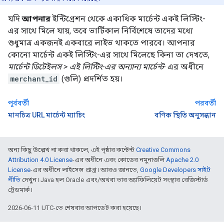
যদি
আপনার
ইন্টিগ্রেশন থেকে একাধিক মার্চেন্ট একই লিস্টিং-
এর সাথে মিলে যায়, তবে ভার্টিকাল নির্বিশেষে তাদের মধ্যে
শুধুমাত্র একজনই একবারে লাইভ থাকতে পারবে। আপনার
কোনো মার্চেন্ট একই লিস্টিং-এর সাথে মিলেছে কিনা তা দেখতে,
মার্চেন্ট ডিটেইলস > এই লিস্টিং-এর অন্যান্য মার্চেন্ট-
এর অধীনে
merchant_id
(গুলি) প্রদর্শিত হয়।
পূর্ববর্তী
পরবর্তী
মানচিত্র URL মার্চেন্ট ম্যাচিং
বণিক স্থিতি অনুসন্ধান
অন্য কিছু উল্লেখ না করা থাকলে, এই পৃষ্ঠার কন্টেন্ট
Creative Commons
Attribution 4.0 License
-এর অধীনে এবং কোডের নমুনাগুলি
Apache 2.0
License
-এর অধীনে লাইসেন্স প্রাপ্ত। আরও জানতে,
Google Developers সাইট
নীতি
দেখুন। Java হল Oracle এবং/অথবা তার অ্যাফিলিয়েট সংস্থার রেজিস্টার্ড
ট্রেডমার্ক।
2026-06-11 UTC-তে শেষবার আপডেট করা হয়েছে।