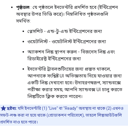
পৃষ্ঠতল
: যে পৃষ্ঠতলে ইনভেন্টরি প্রদর্শিত হবে (ইন্টিগ্রেশন
অবস্থার উপর ভিত্তি করে)। নিম্নলিখিত পৃষ্ঠতলগুলি
সমর্থিত:
প্লেসশিট - এন্ড-টু-এন্ড ইন্টিগ্রেশনের জন্য
ওয়েটলিস্ট - ওয়েটলিস্ট ইন্টিগ্রেশনের জন্য
অ্যাকশন লিঙ্ক স্থাপন করুন - বিজনেস লিঙ্ক এবং
রিডাইরেক্ট ইন্টিগ্রেশনের জন্য
ইনভেন্টরি ট্রাবলশুটিংয়ের জন্য প্রস্তুত থাকলে,
আপনাকে সংশ্লিষ্ট UI অভিজ্ঞতায় নিয়ে যাওয়ার জন্য
একটি লিঙ্ক দেখানো হবে। উদাহরণস্বরূপ, স্যান্ডবক্সে
পরীক্ষা করার সময়, আপনি স্যান্ডবক্স UI চালু করতে
লিঙ্কটিতে ক্লিক করতে পারেন।
দ্রষ্টব্য:
যদি ইনভেন্টরি (1) "Live" বা "Ready" অবস্থায় না থাকে (2) এখনও
সফট-লঞ্চ করা না হয়ে থাকে (প্রোডাকশন পরিবেশে), তাহলে লিঙ্কআউটগুলি
প্রদর্শিত নাও হতে পারে।