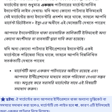
মার্চেন্টের জন্য শুধুমাত্র
একজন
পার্টনারের মার্চেন্ট/সার্ভিস
ইনভেন্টরি লাইভ দেখায়। যদি অন্য কোনো পার্টনার ইতিমধ্যেই
সেই মার্চেন্টের জন্য ইনভেন্টরি প্রদর্শন করে থাকে, তাহলে আপনি
মার্চেন্ট ডিটেইলস > ইস্যু-এর
অধীনে এই মেসেজটি দেখতে পারেন:
আপনার ইনভেন্টরিতে থাকা ব্যবসায়িক তালিকাটি ইতিমধ্যেই অন্য
কোনো অংশীদার বা ব্যবসায়ী দ্বারা দাবি করা হয়েছে।
যদি অন্য কোনো পার্টনার ইন্টিগ্রেশনের ইনভেন্টরি একই
মার্চেন্টকে পরিষেবা দিয়ে থাকে, তাহলে আপনি নিম্নলিখিত
সতর্কতাটি দেখতে পাবেন:
মার্চেন্টটি অন্য একজন পার্টনারের অধীনে রয়েছে এবং
আপনার ইন্টিগ্রেশনের মাধ্যমে তাকে পরিষেবা দেওয়া সম্ভব
নয়। অনুগ্রহ করে সরাসরি মার্চেন্টের সাথে এই বিষয়টি
সমাধান করুন।
দ্রষ্টব্য:
ঐ মার্চেন্টের জন্য আপনার ইন্টিগ্রেশনে থাকা অন্যান্য ডুপ্লিকেট বা
সমস্যার সমাধান করা হলেও, মার্চেন্টটি গো-লাইভ হবে
না
, কারণ এটি ইতিমধ্যেই
অন্য একজন পার্টনার নিয়ে নিয়েছে।