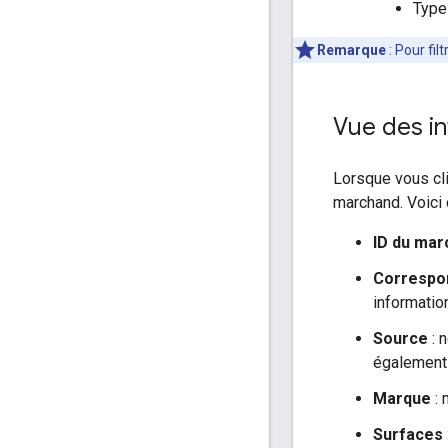
Type 
Remarque
: Pour fil
Vue des in
Lorsque vous cli
marchand. Voici c
ID du mar
Correspo
informatio
Source
: 
également 
Marque
: 
Surfaces