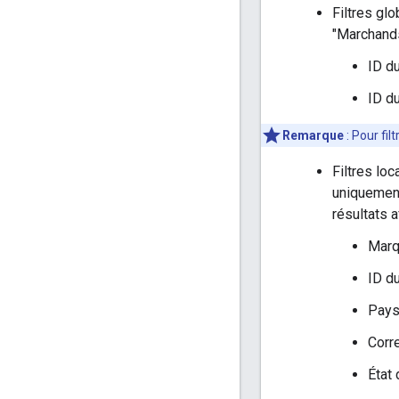
Filtres glo
"Marchands"
ID d
ID d
Remarque
:
Pour fil
Filtres loc
uniquement
résultats a
Mar
ID d
Pay
Corr
État 