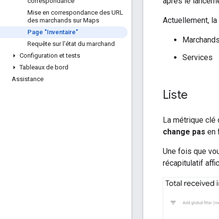
après le lanceme
correspondance
Mise en correspondance des URL
Actuellement, la
des marchands sur Maps
Page "Inventaire"
Marchand
Requête sur l'état du marchand
Configuration et tests
Services
Tableaux de bord
Assistance
Liste
La métrique clé
change pas
en f
Une fois que vous
récapitulatif aff