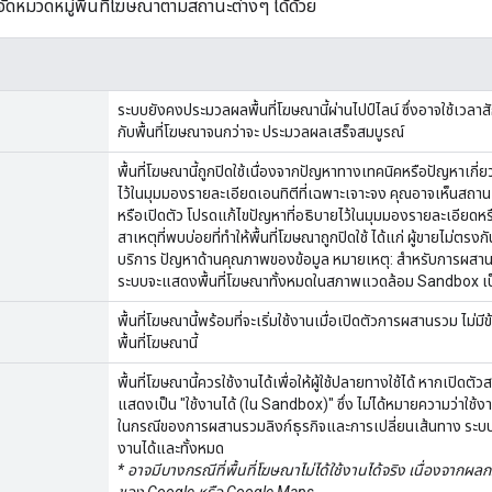
ัดหมวดหมู่พื้นที่โฆษณาตามสถานะต่างๆ ได้ด้วย
า
ระบบยังคงประมวลผลพื้นที่โฆษณานี้ผ่านไปป์ไลน์ ซึ่งอาจใช้เวลาสั
กับพื้นที่โฆษณาจนกว่าจะ ประมวลผลเสร็จสมบูรณ์
พื้นที่โฆษณานี้ถูกปิดใช้เนื่องจากปัญหาทางเทคนิคหรือปัญหาเก
ไว้ในมุมมองรายละเอียดเอนทิตีที่เฉพาะเจาะจง คุณอาจเห็นสถานะน
หรือเปิดตัว โปรดแก้ไขปัญหาที่อธิบายไว้ในมุมมองรายละเอียดห
สาเหตุที่พบบ่อยที่ทำให้พื้นที่โฆษณาถูกปิดใช้ ได้แก่ ผู้ขายไม่ต
บริการ ปัญหาด้านคุณภาพของข้อมูล หมายเหตุ: สำหรับการผสา
ระบบจะแสดงพื้นที่โฆษณาทั้งหมดในสภาพแวดล้อม Sandbox เป็น
พื้นที่โฆษณานี้พร้อมที่จะเริ่มใช้งานเมื่อเปิดตัวการผสานรวม ไม่
พื้นที่โฆษณานี้
พื้นที่โฆษณานี้ควรใช้งานได้เพื่อให้ผู้ใช้ปลายทางใช้ได้ หากเป
แสดงเป็น "ใช้งานได้ (ใน Sandbox)" ซึ่ง ไม่ได้หมายความว่าใช
ในกรณีของการผสานรวมลิงก์ธุรกิจและการเปลี่ยนเส้นทาง ระบบ
งานได้และทั้งหมด
* อาจมีบางกรณีที่พื้นที่โฆษณาไม่ได้ใช้งานได้จริง เนื่องจากผ
ของ Google หรือ Google Maps