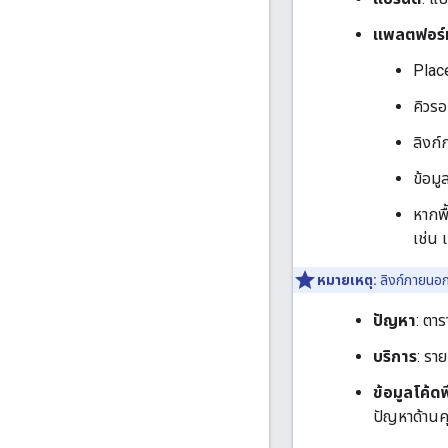
แพลตฟอร์
Plac
คิวร
ลิงก์
ข้อม
หากพื
เช่น 
หมายเหตุ:
ลิงก์ภายนอกอ
ปัญหา
: ตา
บริการ
: รา
ข้อมูลโค้ด
ปัญหาด้านค