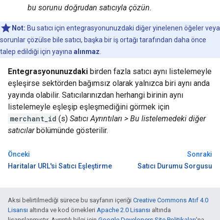
bu sorunu doğrudan satıcıyla çözün.
Not:
Bu satıcı için entegrasyonunuzdaki diğer yinelenen öğeler veya
sorunlar çözülse bile satıcı, başka bir iş ortağı tarafından daha önce
talep edildiği için yayına
alınmaz
.
Entegrasyonunuzdaki
birden fazla satıcı aynı listelemeyle
eşleşirse sektörden bağımsız olarak yalnızca biri aynı anda
yayında olabilir. Satıcılarınızdan herhangi birinin aynı
listelemeyle eşleşip eşleşmediğini görmek için
merchant_id
(s)
Satıcı Ayrıntıları > Bu listelemedeki diğer
satıcılar
bölümünde gösterilir.
Önceki
Sonraki
Haritalar URL'si Satıcı Eşleştirme
Satıcı Durumu Sorgusu
Aksi belirtilmediği sürece bu sayfanın içeriği
Creative Commons Atıf 4.0
Lisansı
altında ve kod örnekleri
Apache 2.0 Lisansı
altında
lisanslanmıştır. Ayrıntılı bilgi için
Google Developers Site Politikaları
'na