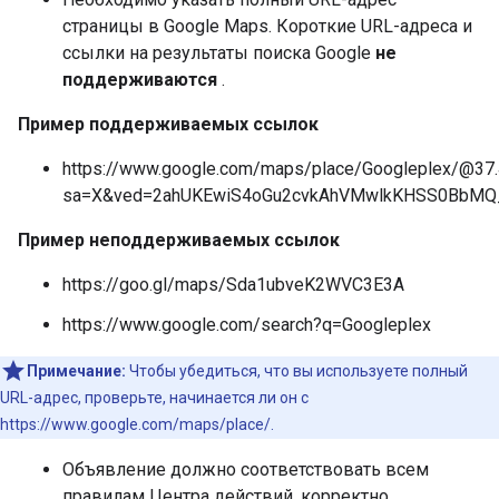
страницы в Google Maps. Короткие URL-адреса и
ссылки на результаты поиска Google
не
поддерживаются
.
Пример поддерживаемых ссылок
https://www.google.com/maps/place/Googleplex/@3
sa=X&ved=2ahUKEwiS4oGu2cvkAhVMwlkKHSS0BbM
Пример неподдерживаемых ссылок
https://goo.gl/maps/Sda1ubveK2WVC3E3A
https://www.google.com/search?q=Googleplex
Примечание:
Чтобы убедиться, что вы используете полный
URL-адрес, проверьте, начинается ли он с
https://www.google.com/maps/place/.
Объявление должно соответствовать всем
правилам Центра действий, корректно