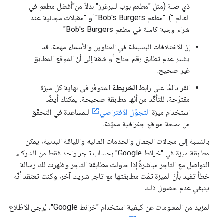
ذي صلة (مثل "مطعم بوب للبرغرز" بدلاً من"أفضل مطعم في
العالم "). "مطعم Bob's Burgers" أو "مقبلات مجانية عند
شراء وجبة كاملة في مطعم Bob's Burgers"
إنّ الاختلافات البسيطة في العناوين والأسماء مهمة. قد
يشير عدم تطابق رقم جناح أو شقة إلى أنّ الموقع المطابق
غير صحيح.
انقر دائمًا على رابط
الخريطة
المتوفّر في نهاية كل ميزة
مقترَحة، للتأكّد من أنّها مطابقة صحيحة. يمكنك أيضًا
استخدام ميزة
التجوّل الافتراضي
للمساعدة في التحقّق
من صحة مواقع جغرافية معيّنة.
بالنسبة إلى مجالات الجمال والخدمات المالية واللياقة البدنية، يمكن
مطابقة ميزة في "خرائط Google" بحساب تاجر واحد فقط من الشركاء.
التواصل مع التاجر مباشرةً إذا حاولت مطابقة التاجر وظهرت لك رسالة
خطأ تفيد بأنّ الميزة تمّت مطابقتها مع تاجر شريك آخر، وكنت تعتقد أنّه
ينبغي عدم حصول ذلك
لمزيد من المعلومات عن كيفية استخدام "خرائط Google"، يُرجى الاطّلاع