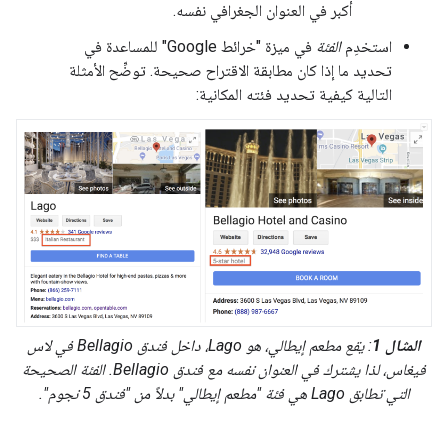
أكبر في العنوان الجغرافي نفسه.
استخدِم
الفئة
في ميزة "خرائط Google" للمساعدة في
تحديد ما إذا كان مطابقة الاقتراح صحيحة. توضِّح الأمثلة
التالية كيفية تحديد فئته المكانية:
المثال 1
: يقع مطعم إيطالي، هو Lago، داخل فندق Bellagio في لاس
فيغاس، لذا يشترك في العنوان نفسه مع فندق Bellagio. الفئة الصحيحة
التي تطابق Lago هي فئة "مطعم إيطالي" بدلاً من "فندق 5 نجوم".