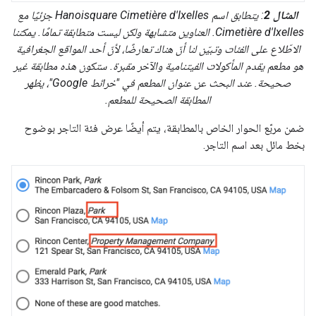
المثال 2
: يتطابق اسم Hanoisquare Cimetière d'Ixelles جزئيًا مع
Cimetière d'Ixelles. العناوين متشابهة ولكن ليست متطابقة تمامًا. يمكننا
الاطّلاع على الفئات وتبيّن لنا أنّ هناك تعارضًا، لأنّ أحد المواقع الجغرافية
هو مطعم يقدم المأكولات الفيتنامية والآخر مقبرة. ستكون هذه مطابقة غير
صحيحة. عند البحث عن عنوان المطعم في "خرائط Google"، يظهر
المطابقة الصحيحة للمطعم.
ضمن مربّع الحوار الخاص بالمطابقة، يتم أيضًا عرض فئة التاجر بوضوح
بخط مائل بعد اسم التاجر.