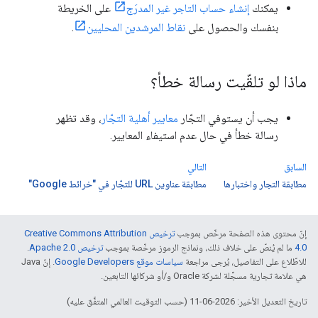
يمكنك
إنشاء حساب التاجر غير المدرَج
على الخريطة
بنفسك والحصول على
نقاط المرشدين المحليين
.
ماذا لو تلقّيت رسالة خطأ؟
يجب أن يستوفي التجّار
معايير أهلية التجّار
، وقد تظهر
رسالة خطأ في حال عدم استيفاء المعايير.
السابق
التالي
مطابقة التجار واختبارها
مطابقة عناوين URL للتجّار في "خرائط Google"
إنّ محتوى هذه الصفحة مرخّص بموجب
ترخيص Creative Commons Attribution
4.0‏
ما لم يُنصّ على خلاف ذلك، ونماذج الرموز مرخّصة بموجب
ترخيص Apache 2.0‏
.
للاطّلاع على التفاصيل، يُرجى مراجعة
سياسات موقع Google Developers‏
. إنّ Java
هي علامة تجارية مسجَّلة لشركة Oracle و/أو شركائها التابعين.
تاريخ التعديل الأخير: 2026-06-11 (حسب التوقيت العالمي المتفَّق عليه)