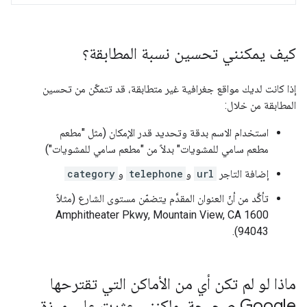
كيف يمكنني تحسين نسبة المطابقة؟
إذا كانت لديك مواقع جغرافية غير متطابقة، قد تتمكّن من تحسين
المطابقة من خلال:
استخدام الاسم بدقة وتحديد قدر الإمكان (مثل "مطعم
مطعم سامي للمشويات" بدلاً من "مطعم سامي للمشويات")
إضافة التاجر
url
و
telephone
و
category
تأكَّد من أنّ العنوان المقدَّم يتضمّن مستوى الشارع (مثلاً
1600 Amphitheater Pkwy, Mountain View, CA
94043).
ماذا لو لم تكن أي من الأماكن التي تقترحها
Google صحيحة، ولكنني عثرت على ميزة