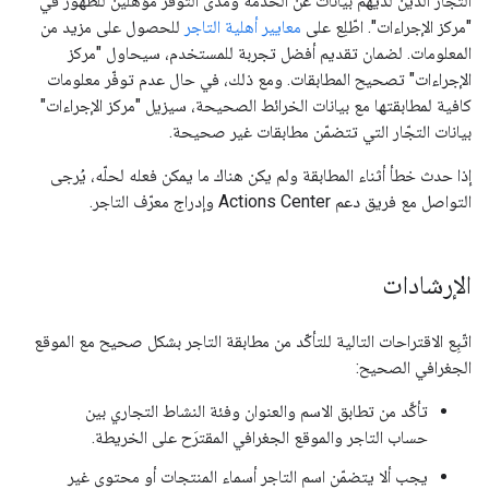
التجّار الذين لديهم بيانات عن الخدمة ومدى التوفّر مؤهّلين للظهور في
"مركز الإجراءات". اطّلِع على
معايير أهلية التاجر
للحصول على مزيد من
المعلومات. لضمان تقديم أفضل تجربة للمستخدم، سيحاول "مركز
الإجراءات" تصحيح المطابقات. ومع ذلك، في حال عدم توفّر معلومات
كافية لمطابقتها مع بيانات الخرائط الصحيحة، سيزيل "مركز الإجراءات"
بيانات التجّار التي تتضمّن مطابقات غير صحيحة.
إذا حدث خطأ أثناء المطابقة ولم يكن هناك ما يمكن فعله لحلّه، يُرجى
التواصل مع فريق دعم Actions Center وإدراج معرّف التاجر.
الإرشادات
اتّبِع الاقتراحات التالية للتأكّد من مطابقة التاجر بشكل صحيح مع الموقع
الجغرافي الصحيح:
تأكَّد من تطابق الاسم والعنوان وفئة النشاط التجاري بين
حساب التاجر والموقع الجغرافي المقترَح على الخريطة.
يجب ألا يتضمّن اسم التاجر أسماء المنتجات أو محتوى غير