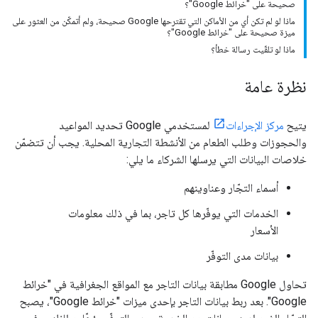
صحيحة على "خرائط Google"؟
ماذا لو لم تكن أي من الأماكن التي تقترحها Google صحيحة، ولم أتمكّن من العثور على
ميزة صحيحة على "خرائط Google"؟
ماذا لو تلقّيت رسالة خطأ؟
نظرة عامة
يتيح
مركز الإجراءات
لمستخدمي Google تحديد المواعيد
والحجوزات وطلب الطعام من الأنشطة التجارية المحلية. يجب أن تتضمّن
خلاصات البيانات التي يرسلها الشركاء ما يلي:
أسماء التجّار وعناوينهم
الخدمات التي يوفّرها كل تاجر، بما في ذلك معلومات
الأسعار
بيانات مدى التوفّر
تحاول Google مطابقة بيانات التاجر مع المواقع الجغرافية في "خرائط
Google". بعد ربط بيانات التاجر بإحدى ميزات "خرائط Google"، يصبح