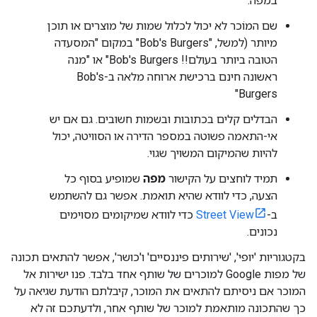
במפה.
שם המוֹכר לא יכול לכלול שמות של מוצרים או תוכן
מיותר (למשל, "Bob's Burgers" במקום "המסעדה
הטובה ביותר בעולם!! Bob's Burgers" או "מנה
ראשונה חינם ברכישת ארוחה מלאה ב-Bob's
Burgers"
הבדלים קלים בכתובות ובשמות חשובים. גם אם יש
אי-התאמה פשוטה במספר הדירה או הסוויטה, יכול
להיות שהמיקום המשויך שגוי.
תמיד לוחצים על הקישור
מפה
שמופיע בסוף כל
הצעה, כדי לוודא שהיא תואמת. אפשר גם להשתמש
ב-
Street View
כדי לוודא שמיקומים מסוימים
נכונים.
בקטגוריות 'יופי', 'שירותים פיננסיים' ו'כושר', אפשר להתאים תכונה
של מפות Google למוכרים של שותף אחד בלבד. פנו ישירות אל
המוכר אם ניסיתם להתאים את המוכר, קיבלתם הודעת שגיאה על
כך שהתכונה מותאמת למוכר של שותף אחר, ולדעתכם זה לא