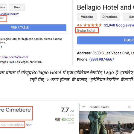
ास वेगास में मौजूद Bellagio Hotel में एक इटैलियन रेस्टोरेंट, Lago है. इसलिए
सही मैच, "5-स्टार होटल" के बजाय, "इटैलियन रेस्टोरेंट" कैटगरी ह