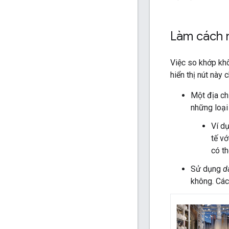
Làm cách n
Việc so khớp khô
hiển thị nút này
Một địa chỉ
những loại
Ví dụ
tế v
có th
Sử dụng
d
không. Các