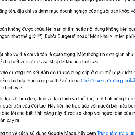
ng tên, địa chỉ và danh mục doanh nghiệp của người bán khớp với
bán không được chứa tên sản phẩm hoặc nội dung không liên quan 
ngon nhất thế giới!!"). Bob's Burgers" hoặc "Món khai vị miễn phí
ệt nhỏ về địa chỉ và tên là quan trọng. Một thông tin đơn giản n
 cho biết vị trí được so khớp là không chính xác.
vào đường liên kết
Bản đồ
(được cung cấp ở cuối mỗi địa điểm 
điểm phù hợp. Bạn cũng có thể sử dụng
Chế độ xem đường phố
à chính xác.
h dọc về làm đẹp, dịch vụ tài chính và thể dục, một tính năng tr
người bán của đối tác. Hãy liên hệ trực tiếp với người bán nếu b
báo lỗi cho biết tính năng này được so khớp với người bán của m
ên xảy ra.
ông tin về cách sử dụng Google Maps, hãy xem
Trung tâm trợ giú