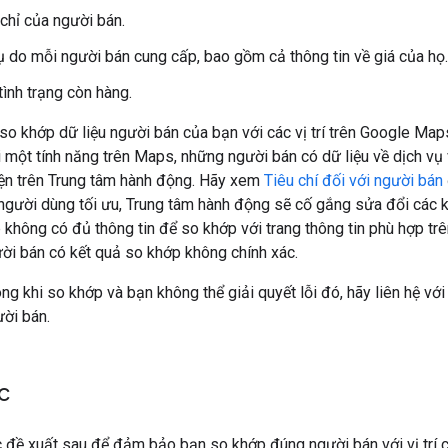
 chỉ của người bán.
ụ do mỗi người bán cung cấp, bao gồm cả thông tin về giá của họ.
tình trạng còn hàng.
o khớp dữ liệu người bán của bạn với các vị trí trên Google Maps
i một tính năng trên Maps, những người bán có dữ liệu về dịch vụ 
iện trên Trung tâm hành động. Hãy xem
Tiêu chí đối với người bán
người dùng tối ưu, Trung tâm hành động sẽ cố gắng sửa đổi các kế
 không có đủ thông tin để so khớp với trang thông tin phù hợp t
ời bán có kết quả so khớp không chính xác.
rong khi so khớp và bạn không thể giải quyết lỗi đó, hãy liên hệ v
ời bán.
c
đề xuất sau để đảm bảo bạn so khớp đúng người bán với vị trí c