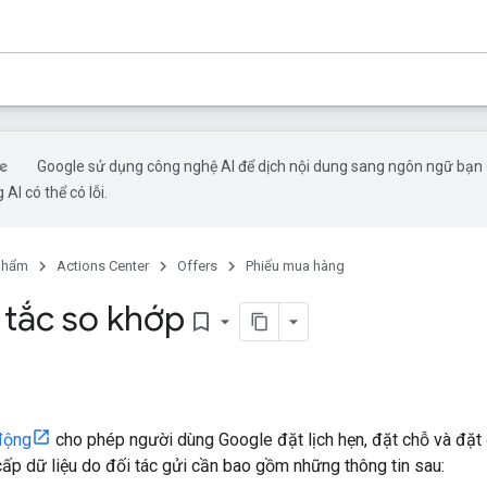
Google sử dụng công nghệ AI để dịch nội dung sang ngôn ngữ bạn
 AI có thể có lỗi.
phẩm
Actions Center
Offers
Phiếu mua hàng
tắc so khớp
bookmark_border
n
động
cho phép người dùng Google đặt lịch hẹn, đặt chỗ và đặt 
p dữ liệu do đối tác gửi cần bao gồm những thông tin sau: