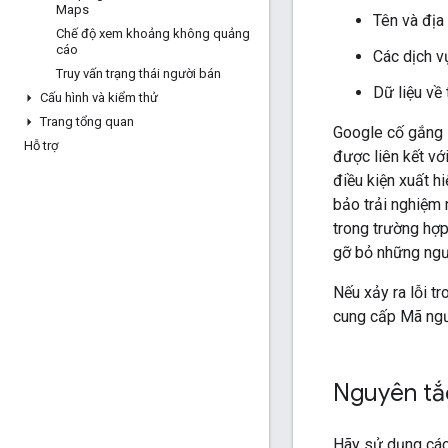
Maps
Tên và địa
Chế độ xem khoảng không quảng
cáo
Các dịch v
Truy vấn trạng thái người bán
Dữ liệu về 
Cấu hình và kiểm thử
Trang tổng quan
Google cố gắng s
Hỗ trợ
được liên kết vớ
điều kiện xuất h
bảo trải nghiệm 
trong trường hợp
gỡ bỏ những ngư
Nếu xảy ra lỗi t
cung cấp Mã ngư
Nguyên tắ
Hãy sử dụng các 