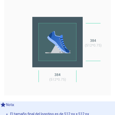
Nota:
El tamaño final del logotipo es de 512 px × 512 px.