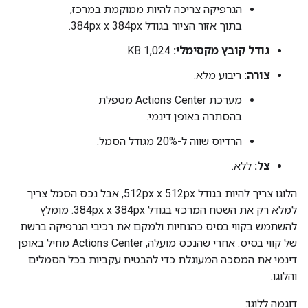
הגרפיקה צריכה להיות ממוקמת במרכז,
בתוך אזור הציור בגודל 384px x 384px.
גודל קובץ מקסימלי:
1,024 KB.
צורה:
ריבוע מלא.
מערכת Actions Center מטפלת
בהסתרה באופן דינמי.
הרדיוס שווה ל-20% מגודל הסמל.
צל:
ללא.
הלוגו צריך להיות בגודל ‎512px x 512px, אבל נכס הסמל צריך
למלא רק את השטח המרכזי בגודל ‎384px x 384px. מומלץ
להשתמש בקווי בסיס כהנחיות ולמקם את רכיבי הגרפיקה ברשת
של קווי בסיס. אחרי שהנכס מועלה, Actions Center מחיל באופן
דינמי את המסכה המעוגלת כדי להבטיח עקביות בכל הסמלים
והלוגו.
דוגמה ללוגו: