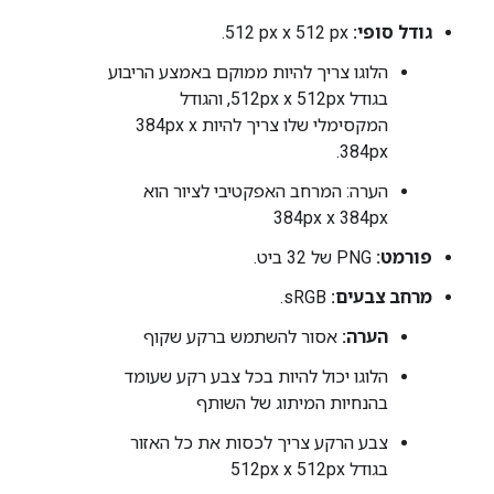
גודל סופי:
‎512 px x 512 px.
הלוגו צריך להיות ממוקם באמצע הריבוע
בגודל 512px x 512px, והגודל
המקסימלי שלו צריך להיות 384px x
384px.
הערה: המרחב האפקטיבי לציור הוא
384px x 384px
פורמט:
PNG של 32 ביט.
מרחב צבעים:
sRGB.
הערה:
אסור להשתמש ברקע שקוף
הלוגו יכול להיות בכל צבע רקע שעומד
בהנחיות המיתוג של השותף
צבע הרקע צריך לכסות את כל האזור
בגודל 512px x 512px