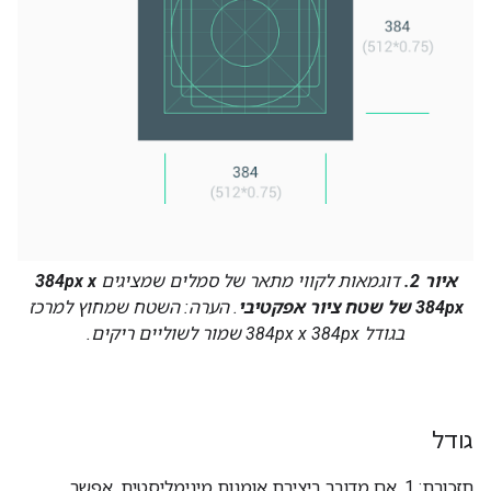
איור 2.
דוגמאות לקווי מתאר של סמלים שמציגים
384px x
384px של שטח ציור אפקטיבי
. הערה: השטח שמחוץ למרכז
בגודל 384px x 384px שמור לשוליים ריקים.
גודל
תזכורת: ‫1. אם מדובר ביצירת אומנות מינימליסטית, אפשר