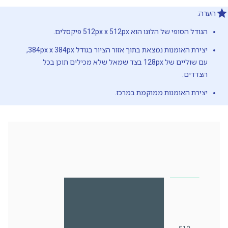
הערה:
הגודל הסופי של הלוגו הוא ‎512px x 512px פיקסלים.
יצירת האומנות נמצאת בתוך אזור הציור בגודל 384px x 384px,
עם שוליים של 128px בצד שמאל שלא מכילים תוכן בכל
הצדדים.
יצירת האומנות ממוקמת במרכז.