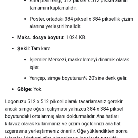
Arka plan rengi, 512 piksel x 512 piksel alanın
tamamını kaplamalıdır.
Poster, ortadaki 384 piksel x 384 piksellik çizim
alanına yerleştirilmelidir.
Maks. dosya boyutu:
1.024 KB.
Şekil:
Tam kare.
İşlemler Merkezi, maskelemeyi dinamik olarak
işler.
Yarıçap, simge boyutunun% 20'sine denk gelir.
Gölge:
Yok.
Logonuzu 512 x 512 piksel olarak tasarlamanız gerekir
ancak simge öğesi çalışması yalnızca 384 x 384 piksel
boyutundaki ortalanmış alanı doldurmalıdır. Ana hatları
kılavuz olarak kullanmanız ve çizim öğelerinizi ana hat
ızgarasına yerleştirmeniz önerilir. Öğe yüklendikten sonra