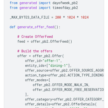
from
generated
import
dayofweek_pb2
from
generated
import
timeofday_pb2
_MAX_BYTES_DATA_FILE
=
200
*
1024
*
1024
def
generate_offer_feed
():
# Create OfferFeed
feed
=
offer_pb2
.
OfferFeed
()
# Build the offers
offer
=
offer_pb2
.
Offer
(
offer_id
=
"offer-1"
,
entity_ids
=
[
"dining-1"
],
offer_source
=
offer_pb2
.
OFFER_SOURCE_AGGREG
action_type
=
offer_pb2
.
ACTION_TYPE_DINING
,
offer_modes
=
[
offer_pb2
.
OFFER_MODE_WALK_IN
,
offer_pb2
.
OFFER_MODE_FREE_RESERVATION
],
offer_category
=
offer_pb2
.
OFFER_CATEGORY_BA
offer_details
=
offer_pb2
.
OfferDetails
(