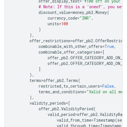
offer_display_text
=
"₹100 off on your o
# Note: If this is a 'oneof', you set 
discount_value
=
money_pb2
.
Money
(
currency_code
=
"INR"
,
units
=
100
)
),
offer_restrictions
=
offer_pb2
.
OfferRestrict
combinable_with_other_offers
=
True
,
combinable_offer_categories
=
[
offer_pb2
.
OFFER_CATEGORY_ADD_ON_P
offer_pb2
.
OFFER_CATEGORY_ADD_ON_C
]
),
terms
=
offer_pb2
.
Terms
(
restricted_to_certain_users
=
False
,
terms_and_conditions
=
"Valid on all men
),
validity_periods
=
[
offer_pb2
.
ValidityPeriod
(
valid_period
=
offer_pb2
.
ValidityRang
valid_from_time
=
Timestamp
(
seco
valid_through_time
=
Timestamp
(
s