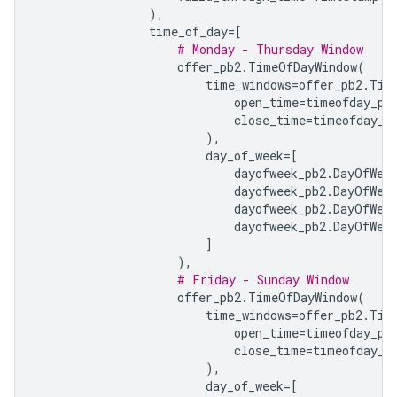
),
time_of_day
=
[
# Monday - Thursday Window
offer_pb2
.
TimeOfDayWindow
(
time_windows
=
offer_pb2
.
Tim
open_time
=
timeofday_pb
close_time
=
timeofday_p
),
day_of_week
=
[
dayofweek_pb2
.
DayOfWee
dayofweek_pb2
.
DayOfWee
dayofweek_pb2
.
DayOfWee
dayofweek_pb2
.
DayOfWee
]
),
# Friday - Sunday Window
offer_pb2
.
TimeOfDayWindow
(
time_windows
=
offer_pb2
.
Tim
open_time
=
timeofday_pb
close_time
=
timeofday_p
),
day_of_week
=
[