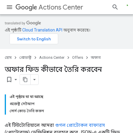
Actions Center
এই পৃষ্ঠাটি
Cloud Translation API
অনুবাদ করেছে।
হোম
প্রোডাক্ট
Actions Center
Offers
অফার
অফার ফিড কীভাবে তৈরি করবেন
bookmark_border
এই পৃষ্ঠায় যা যা আছে
প্রজেক্ট সেটআপ
সোর্স কোড তৈরি করুন
এই টিউটোরিয়ালে আমরা
গুগল প্রোটোকল বাফারস
(প্রোটোবাফ) ডেফিনিশন ব্যবহার করে JSON-এ একটি ফিড