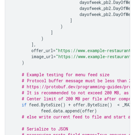
dayofweek_pb2
.
DayOfWee
dayofweek_pb2
.
DayOfWee
dayofweek_pb2
.
DayOfWee
]
)
]
)
],
offer_url
=
"https://www.example-restaurant.
image_url
=
"https://www.example-restaurant.
)
# Example testing for menu feed size
# Protocol buffer message must be less than 2 
# https://protobuf.dev/programming-guides/prot
# It is recommended to not exceed 200 MB, as t
# Center limit of 200 MB per file after compre
if
feed
.
ByteSize
()
+
offer
.
ByteSize
()
  < 
_MAX_
feed
.
data
.
append
(
offer
)
# else write current feed to file and start a 
# Serialize to JSON
# preserving_proto_field_names=True ensures ca