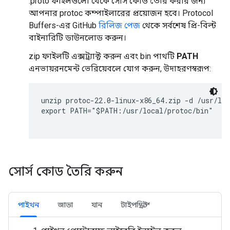
.proto ফাইলগুলো থেকে সোর্স কোড তৈরি করার জন্য
আপনার protoc কম্পাইলারের প্রয়োজন হবে। Protocol
Buffers-এর GitHub
রিলিজ পেজ
থেকে সর্বশেষ প্রি-বিল্ট
বাইনারিটি ডাউনলোড করুন।
zip ফাইলটি এক্সট্র্যাক্ট করুন এবং bin পাথটি
PATH
এনভায়রনমেন্ট ভেরিয়েবলে যোগ করুন, উদাহরণস্বরূপ:
unzip protoc-22.0-linux-x86_64.zip -d /usr/loc
export PATH="$PATH:/usr/local/protoc/bin"

সোর্স কোড তৈরি করুন
পাইথন
জাভা
যান
টাইপস্ক্রিপ্ট