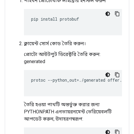
পাইথন প্রোটোবাফ লাইব্রেরি ইনস্টল করুন
pip
install
protobuf
ক্লায়েন্ট সোর্স কোড তৈরি করুন।
প্রোটো আউটপুট ডিরেক্টরি তৈরি করুন:
generated
protoc
--
python_out
=./
generated
offer
.
proto
তৈরি হওয়া পাথটি অন্তর্ভুক্ত করার জন্য
PYTHONPATH এনভায়রনমেন্ট ভেরিয়েবলটি
আপডেট করুন, উদাহরণস্বরূপ: