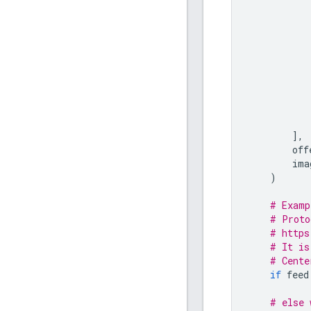
],
off
ima
)
# Examp
# Proto
# https
# It is
# Cente
if
feed
# else 