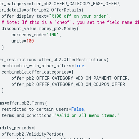
er_category
=
offer_pb2
.
OFFER_CATEGORY_BASE_OFFER
,
er_details
=
offer_pb2
.
OfferDetails
(
offer_display_text
=
"₹100 off on your order"
,
# Note: If this is a 'oneof', you set the field name d
discount_value
=
money_pb2
.
Money
(
currency_code
=
"INR"
,
units
=
100
)
er_restrictions
=
offer_pb2
.
OfferRestrictions
(
combinable_with_other_offers
=
True
,
combinable_offer_categories
=
[
offer_pb2
.
OFFER_CATEGORY_ADD_ON_PAYMENT_OFFER
,
offer_pb2
.
OFFER_CATEGORY_ADD_ON_COUPON_OFFER
]
ms
=
offer_pb2
.
Terms
(
restricted_to_certain_users
=
False
,
terms_and_conditions
=
"Valid on all menu items."
idity_periods
=
[
offer_pb2
.
ValidityPeriod
(