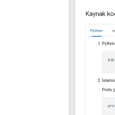
Kaynak ko
Python
J
Python 
pip
İstemci
Proto ç
pro