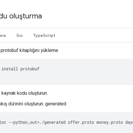
du oluşturma
ava
Go
TypeScript
protobuf kitaplığını yükleme
install
protobuf
 kaynak kodu oluşturun.
ıkış dizinini oluşturun: generated
toc
--
python_out
=./
generated
offer
.
proto
money
.
proto
day