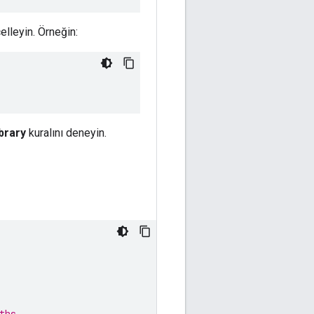
lleyin. Örneğin:
brary
kuralını deneyin.
ths