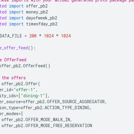
ted
import
offer_pb2
ted
import
money_pb2
ted
import
dayofweek_pb2
ted
import
timeofday_pb2
DATA_FILE
=
200
*
1024
*
1024
e_offer_feed
():
e OfferFeed
offer_pb2
.
OfferFeed
()
 the offers
offer_pb2
.
Offer
(
er_id
=
"offer-1"
,
ity_ids
=
[
"dining-1"
],
er_source
=
offer_pb2
.
OFFER_SOURCE_AGGREGATOR
,
ion_type
=
offer_pb2
.
ACTION_TYPE_DINING
,
er_modes
=
[
offer_pb2
.
OFFER_MODE_WALK_IN
,
offer_pb2
.
OFFER_MODE_FREE_RESERVATION