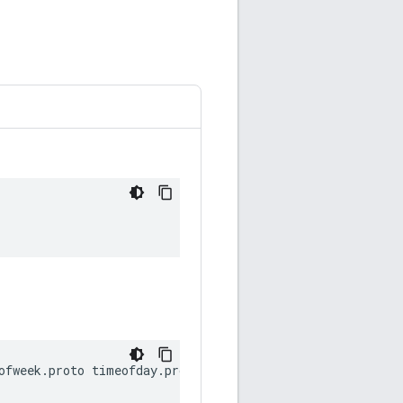
ofweek
.
proto
timeofday
.
proto
date
.
proto