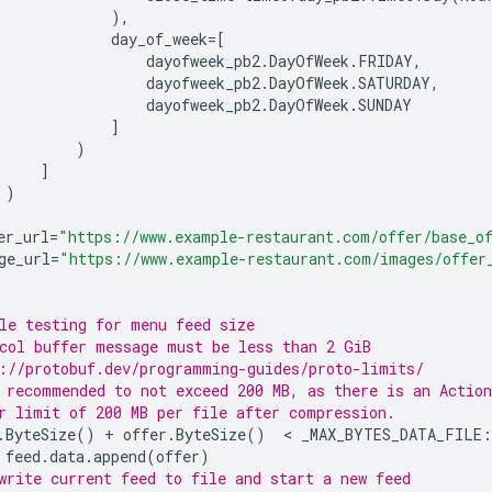
),
day_of_week
=
[
dayofweek_pb2
.
DayOfWeek
.
FRIDAY
,
dayofweek_pb2
.
DayOfWeek
.
SATURDAY
,
dayofweek_pb2
.
DayOfWeek
.
SUNDAY
]
)
]
)
er_url
=
"https://www.example-restaurant.com/offer/base_o
ge_url
=
"https://www.example-restaurant.com/images/offer
le testing for menu feed size
col buffer message must be less than 2 GiB
://protobuf.dev/programming-guides/proto-limits/
 recommended to not exceed 200 MB, as there is an Action
r limit of 200 MB per file after compression.
.
ByteSize
()
+
offer
.
ByteSize
()
  < 
_MAX_BYTES_DATA_FILE
:
feed
.
data
.
append
(
offer
)
write current feed to file and start a new feed