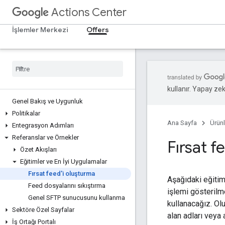
Actions Center
İşlemler Merkezi
Offers
kullanır. Yapay zeka
Genel Bakış ve Uygunluk
Politikalar
Ana Sayfa
Ürünl
Entegrasyon Adımları
Referanslar ve Örnekler
Fırsat f
Özet Akışları
Eğitimler ve En İyi Uygulamalar
Fırsat feed'i oluşturma
Aşağıdaki eğiti
Feed dosyalarını sıkıştırma
işlemi gösterilm
Genel SFTP sunucusunu kullanma
kullanacağız. Ol
Sektöre Özel Sayfalar
alan adları veya 
İş Ortağı Portalı