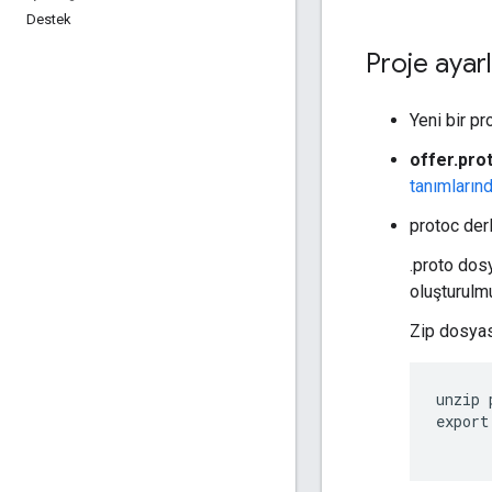
Destek
Proje ayar
Yeni bir pr
offer.pro
tanımların
protoc derl
.proto dos
oluşturulm
Zip dosyas
unzip 
export