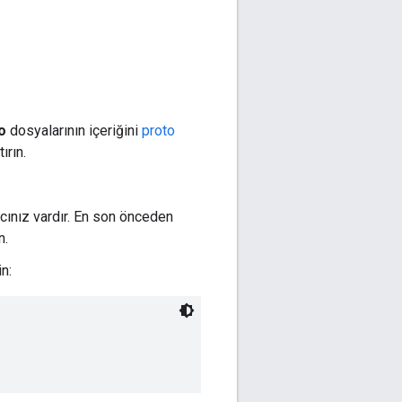
o
dosyalarının içeriğini
proto
ırın.
acınız vardır. En son önceden
n.
n: