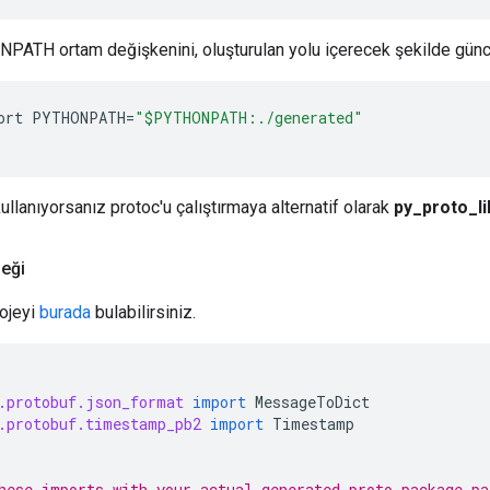
ATH ortam değişkenini, oluşturulan yolu içerecek şekilde günce
ort
PYTHONPATH
=
"$PYTHONPATH:./generated"
ullanıyorsanız protoc'u çalıştırmaya alternatif olarak
py_proto_li
neği
ojeyi
burada
bulabilirsiniz.
.protobuf.json_format
import
MessageToDict
.protobuf.timestamp_pb2
import
Timestamp
hese imports with your actual generated proto package pa