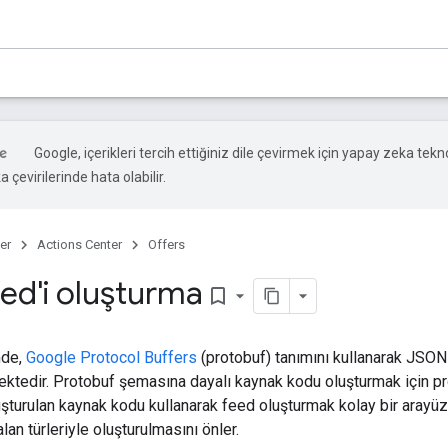
Google, içerikleri tercih ettiğiniz dile çevirmek için yapay zeka tekno
 çevirilerinde hata olabilir.
er
Actions Center
Offers
eed'i oluşturma
bookmark_border
mde,
Google Protocol Buffers
(protobuf) tanımını kullanarak JSO
ektedir. Protobuf şemasına dayalı kaynak kodu oluşturmak için pr
uşturulan kaynak kodu kullanarak feed oluşturmak kolay bir arayüz
alan türleriyle oluşturulmasını önler.