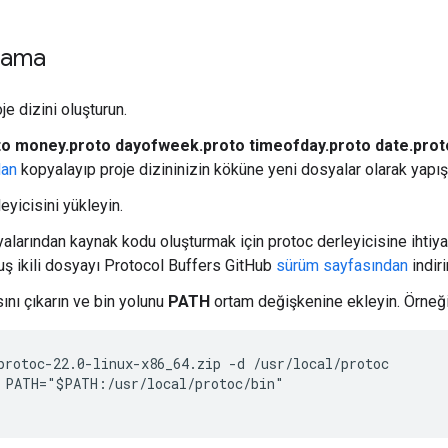
lama
oje dizini oluşturun.
to money.proto dayofweek.proto timeofday.proto date.prot
dan
kopyalayıp proje dizininizin köküne yeni dosyalar olarak yapışt
eyicisini yükleyin.
yalarından kaynak kodu oluşturmak için protoc derleyicisine ihtiy
uş ikili dosyayı Protocol Buffers GitHub
sürüm sayfasından
indiri
ını çıkarın ve bin yolunu
PATH
ortam değişkenine ekleyin. Örneği
protoc-22.0-linux-x86_64.zip -d /usr/local/protoc

 PATH="$PATH:/usr/local/protoc/bin"
