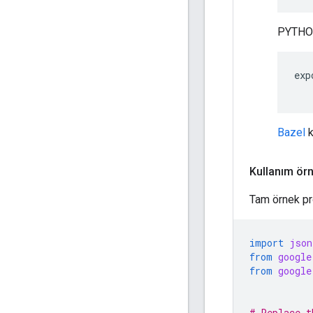
PYTHONP
exp
Bazel
k
Kullanım ör
Tam örnek pr
import
json
from
google
from
google
# Replace t