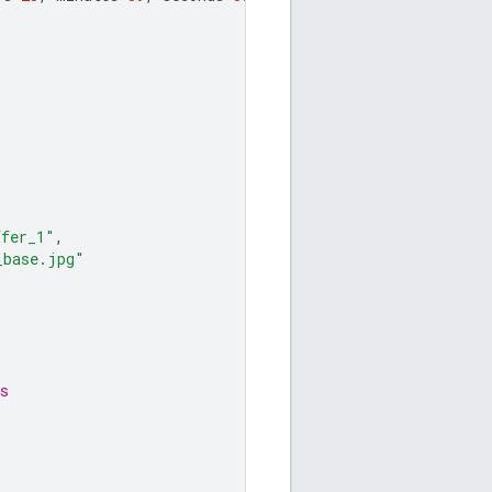
ffer_1"
,
_base.jpg"
s