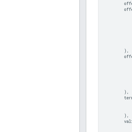
off
off
),
off
),
ter
),
val