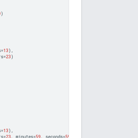
0
)
s
=
13
),
rs
=
23
)
s
=
13
),
rs
=
23
,
minutes
=
59
,
seconds
=
59
)