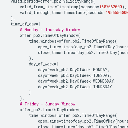
valid_period
=
offer_pb2
.
ValidityRange
(
valid_from_time
=
Timestamp
(
seconds
=
1687062000
),
valid_through_time
=
Timestamp
(
seconds
=
195655680
),
time_of_day
=
[
# Monday - Thursday Window
offer_pb2
.
TimeOfDayWindow
(
time_windows
=
offer_pb2
.
TimeOfDayRange
(
open_time
=
timeofday_pb2
.
TimeOfDay
(
hour
close_time
=
timeofday_pb2
.
TimeOfDay
(
hou
),
day_of_week
=
[
dayofweek_pb2
.
DayOfWeek
.
MONDAY
,
dayofweek_pb2
.
DayOfWeek
.
TUESDAY
,
dayofweek_pb2
.
DayOfWeek
.
WEDNESDAY
,
dayofweek_pb2
.
DayOfWeek
.
THURSDAY
]
),
# Friday - Sunday Window
offer_pb2
.
TimeOfDayWindow
(
time_windows
=
offer_pb2
.
TimeOfDayRange
(
open_time
=
timeofday_pb2
.
TimeOfDay
(
hour
close_time
=
timeofday_pb2
.
TimeOfDay
(
hou