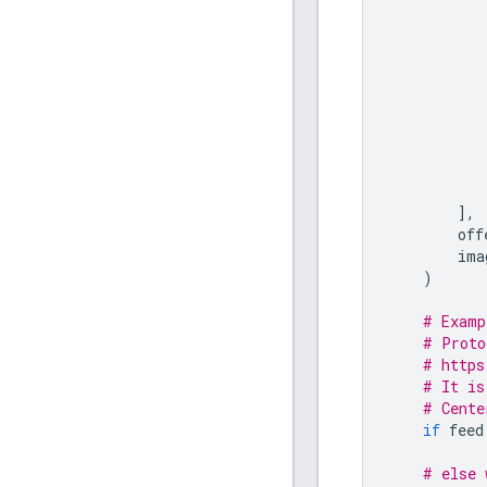
],
off
ima
)
# Examp
# Proto
# https
# It is
# Cente
if
feed
# else 