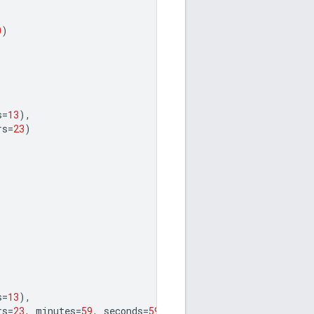
0
)
s
=
13
),
rs
=
23
)
s
=
13
),
rs
=
23
,
minutes
=
59
,
seconds
=
59
)