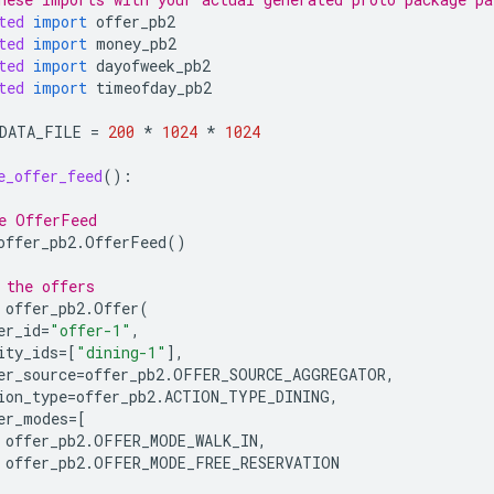
ted
import
offer_pb2
ted
import
money_pb2
ted
import
dayofweek_pb2
ted
import
timeofday_pb2
DATA_FILE
=
200
*
1024
*
1024
e_offer_feed
():
e OfferFeed
offer_pb2
.
OfferFeed
()
 the offers
offer_pb2
.
Offer
(
er_id
=
"offer-1"
,
ity_ids
=
[
"dining-1"
],
er_source
=
offer_pb2
.
OFFER_SOURCE_AGGREGATOR
,
ion_type
=
offer_pb2
.
ACTION_TYPE_DINING
,
er_modes
=
[
offer_pb2
.
OFFER_MODE_WALK_IN
,
offer_pb2
.
OFFER_MODE_FREE_RESERVATION