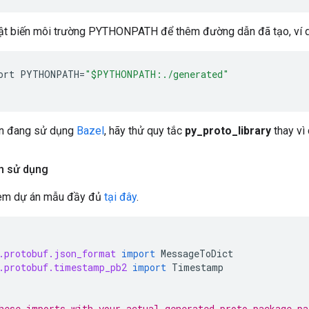
ật biến môi trường PYTHONPATH để thêm đường dẫn đã tạo, ví d
ort
PYTHONPATH
=
"$PYTHONPATH:./generated"
n đang sử dụng
Bazel
, hãy thử quy tắc
py_proto_library
thay vì
ch sử dụng
xem dự án mẫu đầy đủ
tại đây
.
.protobuf.json_format
import
MessageToDict
.protobuf.timestamp_pb2
import
Timestamp
hese imports with your actual generated proto package pa