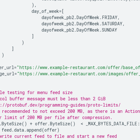
),
day_of_week
=
[
dayofweek_pb2
.
DayOfWeek
.
FRIDAY
,
dayofweek_pb2
.
DayOfWeek
.
SATURDAY
,
dayofweek_pb2
.
DayOfWeek
.
SUNDAY
]
)
]
)
er_url
=
"https://www.example-restaurant.com/offer/base_o
ge_url
=
"https://www.example-restaurant.com/images/offer
le testing for menu feed size
col buffer message must be less than 2 GiB
://protobuf.dev/programming-guides/proto-limits/
 recommended to not exceed 200 MB, as there is an Action
r limit of 200 MB per file after compression.
.
ByteSize
()
+
offer
.
ByteSize
()
  < 
_MAX_BYTES_DATA_FILE
:
feed
.
data
.
append
(
offer
)
write current feed to file and start a new feed