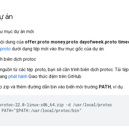
dự án
ư mục dự án mới.
nội dung của
offer.proto money.proto dayofweek.proto timeo
 proto
dưới dạng tệp mới vào thư mục gốc của dự án.
nh biên dịch protoc
nguồn từ các tệp .proto, bạn sẽ cần trình biên dịch protoc. Tải t
rang
phát hành
Giao thức đệm trên GitHub.
ệp zip và thêm đường dẫn bin vào biến môi trường
PATH
, ví dụ:
protoc-22.0-linux-x86_64.zip -d /usr/local/protoc

 PATH="$PATH:/usr/local/protoc/bin"
