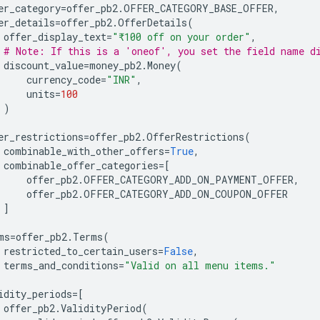
er_category
=
offer_pb2
.
OFFER_CATEGORY_BASE_OFFER
,
er_details
=
offer_pb2
.
OfferDetails
(
offer_display_text
=
"₹100 off on your order"
,
# Note: If this is a 'oneof', you set the field name d
discount_value
=
money_pb2
.
Money
(
currency_code
=
"INR"
,
units
=
100
)
er_restrictions
=
offer_pb2
.
OfferRestrictions
(
combinable_with_other_offers
=
True
,
combinable_offer_categories
=
[
offer_pb2
.
OFFER_CATEGORY_ADD_ON_PAYMENT_OFFER
,
offer_pb2
.
OFFER_CATEGORY_ADD_ON_COUPON_OFFER
]
ms
=
offer_pb2
.
Terms
(
restricted_to_certain_users
=
False
,
terms_and_conditions
=
"Valid on all menu items."
idity_periods
=
[
offer_pb2
.
ValidityPeriod
(