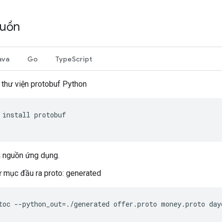
guồn
ava
Go
TypeScript
 thư viện protobuf Python
install
protobuf
 nguồn ứng dụng.
 mục đầu ra proto: generated
toc
--
python_out
=./
generated
offer
.
proto
money
.
proto
day