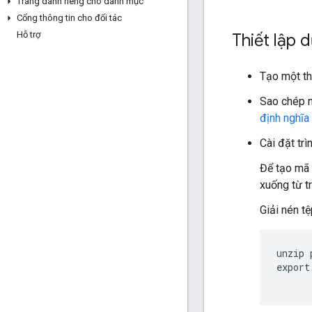
Trang dành riêng cho danh mục
Cổng thông tin cho đối tác
Hỗ trợ
Thiết lập 
Tạo một th
Sao chép 
định nghĩa
Cài đặt trì
Để tạo mã 
xuống từ t
Giải nén t
unzip 
export