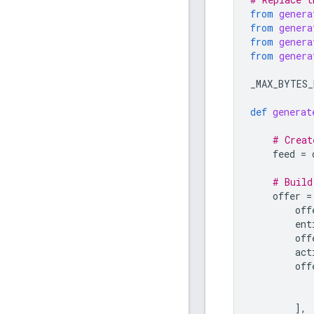
from
genera
from
genera
from
genera
from
genera
_MAX_BYTES_
def
generat
# Creat
feed
=
# Build
offer
=
off
ent
off
act
off
],