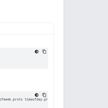
ofweek
.
proto
timeofday
.
proto
date
.
proto