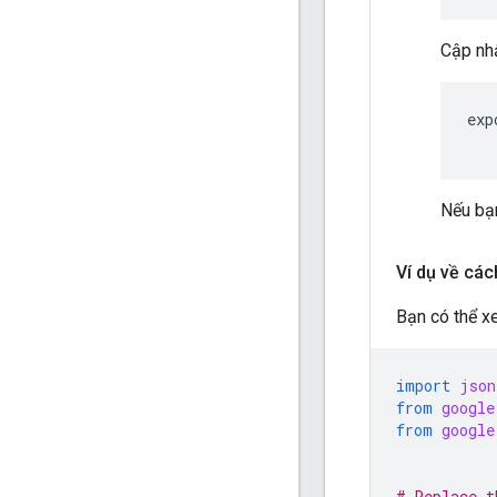
Cập nh
exp
Nếu bạ
Ví dụ về cá
Bạn có thể 
import
json
from
google
from
google
# Replace t