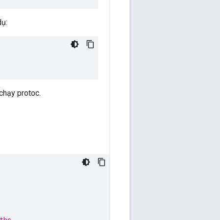
ụ:
 chạy protoc.
ths