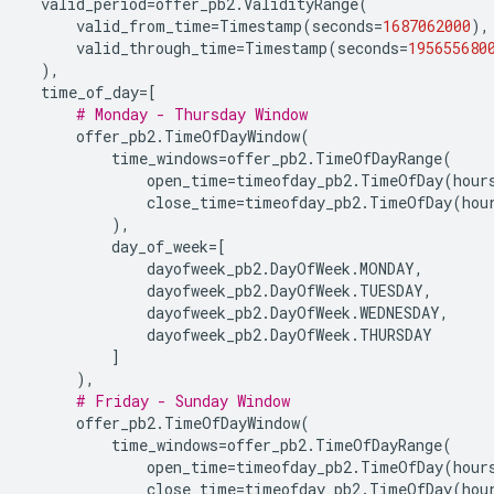
valid_period
=
offer_pb2
.
ValidityRange
(
valid_from_time
=
Timestamp
(
seconds
=
1687062000
),
valid_through_time
=
Timestamp
(
seconds
=
195655680
),
time_of_day
=
[
# Monday - Thursday Window
offer_pb2
.
TimeOfDayWindow
(
time_windows
=
offer_pb2
.
TimeOfDayRange
(
open_time
=
timeofday_pb2
.
TimeOfDay
(
hour
close_time
=
timeofday_pb2
.
TimeOfDay
(
hou
),
day_of_week
=
[
dayofweek_pb2
.
DayOfWeek
.
MONDAY
,
dayofweek_pb2
.
DayOfWeek
.
TUESDAY
,
dayofweek_pb2
.
DayOfWeek
.
WEDNESDAY
,
dayofweek_pb2
.
DayOfWeek
.
THURSDAY
]
),
# Friday - Sunday Window
offer_pb2
.
TimeOfDayWindow
(
time_windows
=
offer_pb2
.
TimeOfDayRange
(
open_time
=
timeofday_pb2
.
TimeOfDay
(
hour
close_time
=
timeofday_pb2
.
TimeOfDay
(
hou