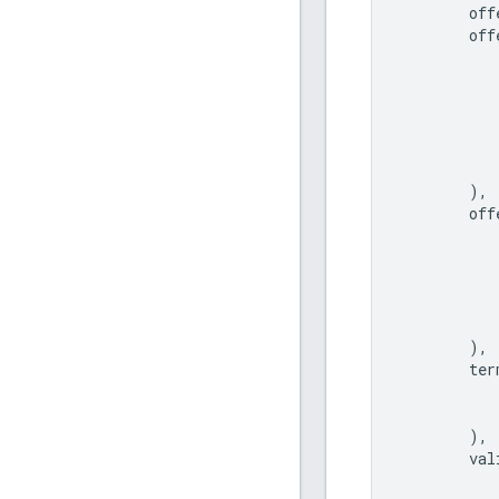
off
off
),
off
),
ter
),
val