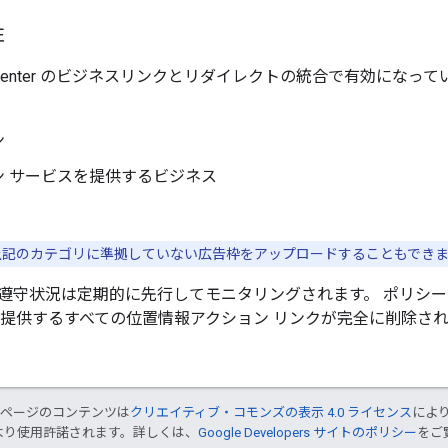
性
ns Center のビジネスリンクとリダイレクトの統合で有効にな
ン
ン サービスを提供するビジネス
記のカテゴリに準拠していない広告枠をアップロードすることもでき
遵守状況は定期的に先行してモニタリングされます。 ポリシ
が提供するすべての位置情報アクション リンクが完全に削除さ
のページのコンテンツは
クリエイティブ・コモンズの表示 4.0 ライセンス
によ
より使用許諾されます。詳しくは、
Google Developers サイトのポリシー
をご覧