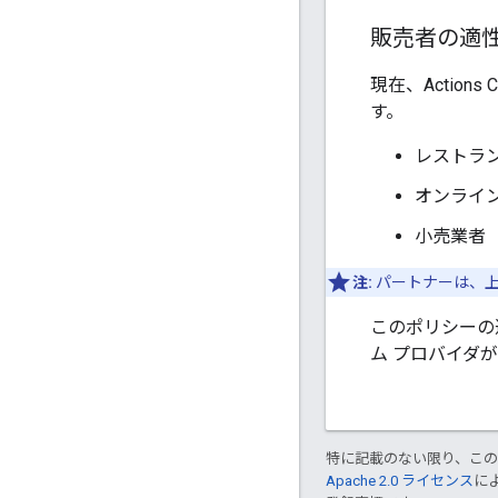
販売者の適
現在、Actio
す。
レストラ
オンライ
小売業者
注:
パートナーは、上
このポリシーの
ム プロバイダ
特に記載のない限り、こ
Apache 2.0 ライセンス
に