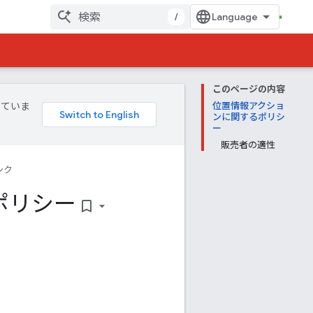
/
このページの内容
していま
位置情報アクショ
ンに関するポリシ
ー
販売者の適性
ンク
ポリシー
bookmark_border