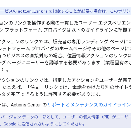
サービスの
action_link's
を指定することが必要な場合は、このポリシ
ョンのリンクを操作する際の一貫したユーザー エクスペリエ
ン プラットフォーム プロバイダは以下のガイドラインに準拠
アクションのリンクでは、販売者の専用ランディング ページに
プラットフォーム プロバイダのホームページやその他のページ
つビジネスの直接対応の場合、位置情報アクションのリンクは、G
ング ページにユーザーを誘導する必要があります（業種固有の
く）。
アクションのリンクでは、指定したアクションをユーザーが完
。 たとえば、「注文」リンクでは、電話をかけたり別のサイト
注文を完了できるように許可する必要があります。
Actions Center の
サポートとメンテナンスのガイドライン
バージョン データの一部として、ユーザーの個人情報（PII）がユー
Google に送信されないようにしてください。