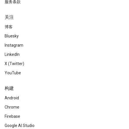
服务条款
关注
博客
Bluesky
Instagram
LinkedIn
X (Twitter)
YouTube
构建
Android
Chrome
Firebase
Google AI Studio