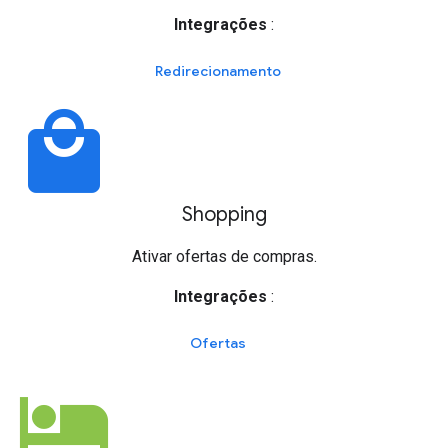
Integrações
:
Redirecionamento
local_mall
Shopping
Ativar ofertas de compras.
Integrações
:
Ofertas
hotel