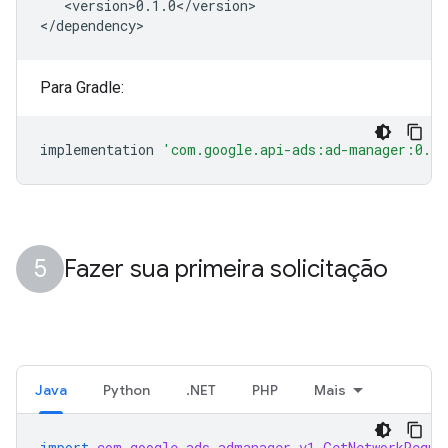
<version>0.1.0</version>

Para Gradle:
implementation
'com.google.api-ads:ad-manager:0.1.
Fazer sua primeira solicitação
Java
Python
.NET
PHP
Mais
import
com.google.ads.admanager.v1.GetNetworkReque