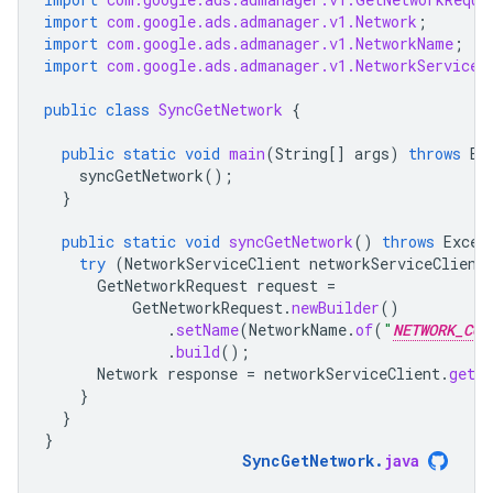
import
com.google.ads.admanager.v1.Network
;
import
com.google.ads.admanager.v1.NetworkName
;
import
com.google.ads.admanager.v1.NetworkServiceC
public
class
SyncGetNetwork
{
public
static
void
main
(
String
[]
args
)
throws
Ex
syncGetNetwork
();
}
public
static
void
syncGetNetwork
()
throws
Excep
try
(
NetworkServiceClient
networkServiceClient
GetNetworkRequest
request
=
GetNetworkRequest
.
newBuilder
()
.
setName
(
NetworkName
.
of
(
"
NETWORK_COD
.
build
();
Network
response
=
networkServiceClient
.
getNe
}
}
}
SyncGetNetwork
.
java