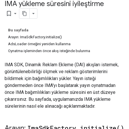
IMA yükleme süresini iyileştirme
bookmark_border
Bu sayfada
Arayın: ImaSdkFactory.initialize()
AdsLoader örneğini yeniden kullanma
Oynatma işleminden önce akış isteğinde bulunma
IMA SDK, Dinamik Reklam Ekleme (DAI) akışları istemek,
görüntülenebilirliği ölçmek ve reklam gösterimlerini
bildirmek için bağımlılıkları yükler. Yayın isteği
göndermeden önce IMA'yı başlatarak yayın oynatmadan
önce IMA bağımlılıkları yükleme süresini en üst düzeye
çıkarırsınız. Bu sayfada, uygulamanızda IMA yükleme
sürelerinin nasıl ele alınacağı açıklanmaktadır.
Arayın:
Ima
Sdk
Factory
.
initialize(
)