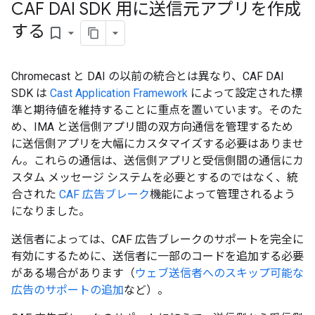
CAF DAI SDK 用に送信元アプリを作成
する
bookmark_border
Chromecast と DAI の以前の統合とは異なり、CAF DAI
SDK は
Cast Application Framework
によって設定された標
準と期待値を維持することに重点を置いています。そのた
め、IMA と送信側アプリ間の双方向通信を管理するため
に送信側アプリを大幅にカスタマイズする必要はありませ
ん。これらの通信は、送信側アプリと受信側間の通信にカ
スタム メッセージ システムを必要とするのではなく、統
合された
CAF 広告ブレーク
機能によって管理されるよう
になりました。
送信者によっては、CAF 広告ブレークのサポートを完全に
有効にするために、送信者に一部のコードを追加する必要
がある場合があります（
ウェブ送信者へのスキップ可能な
広告のサポートの追加
など）。