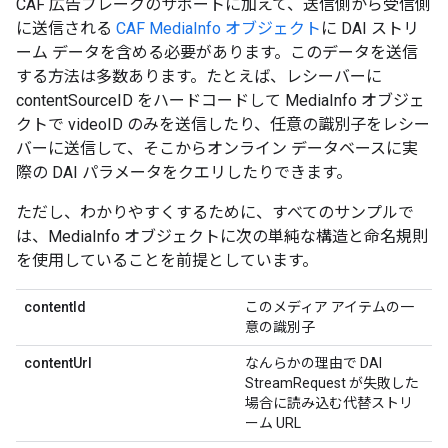
CAF 広告ブレークのサポートに加えて、送信側から受信側
に送信される
CAF MediaInfo オブジェクト
に DAI ストリ
ーム データを含める必要があります。このデータを送信
する方法は多数あります。たとえば、レシーバーに
contentSourceID をハードコードして MediaInfo オブジェ
クトで videoID のみを送信したり、任意の識別子をレシー
バーに送信して、そこからオンライン データベースに実
際の DAI パラメータをクエリしたりできます。
ただし、わかりやすくするために、すべてのサンプルで
は、MediaInfo オブジェクトに次の単純な構造と命名規則
を使用していることを前提としています。
contentId
このメディア アイテムの一
意の識別子
contentUrl
なんらかの理由で DAI
StreamRequest が失敗した
場合に読み込む代替ストリ
ーム URL