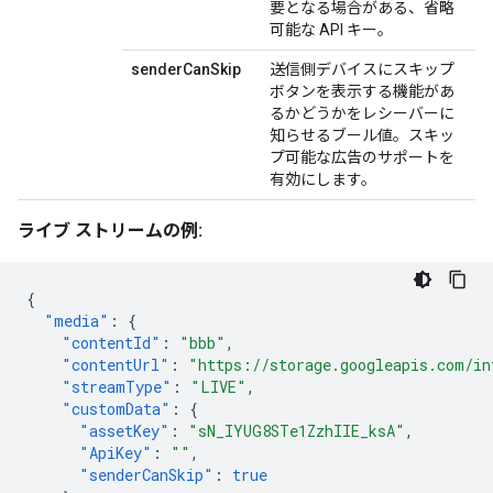
要となる場合がある、省略
可能な API キー。
senderCanSkip
送信側デバイスにスキップ
ボタンを表示する機能があ
るかどうかをレシーバーに
知らせるブール値。スキッ
プ可能な広告のサポートを
有効にします。
ライブ ストリームの例:
{
"media"
:
{
"contentId"
:
"bbb"
,
"contentUrl"
:
"https://storage.googleapis.com/in
"streamType"
:
"LIVE"
,
"customData"
:
{
"assetKey"
:
"sN_IYUG8STe1ZzhIIE_ksA"
,
"ApiKey"
:
""
,
"senderCanSkip"
:
true