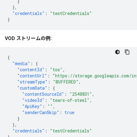
}
},
"credentials"
:
"testCredentials"
}
VOD ストリームの例:
{
"media"
:
{
"contentId"
:
"tos"
,
"contentUrl"
:
"https://storage.googleapis.com/in
"streamType"
:
"BUFFERED"
,
"customData"
:
{
"contentSourceId"
:
"2548831"
,
"videoId"
:
"tears-of-steel"
,
"ApiKey"
:
""
,
"senderCanSkip"
:
true
}
},
"credentials"
:
"testCredentials"
}