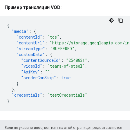
Пример трансляции VOD:
{
"media"
:
{
"contentId"
:
"tos"
,
"contentUrl"
:
"https://storage.googleapis.com/in
"streamType"
:
"BUFFERED"
,
"customData"
:
{
"contentSourceId"
:
"2548831"
,
"videoId"
:
"tears-of-steel"
,
"ApiKey"
:
""
,
"senderCanSkip"
:
true
}
},
"credentials"
:
"testCredentials"
}
Если не указано иное, контент на этой странице предоставляется