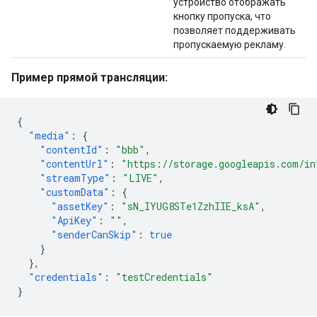
устройство отображать
кнопку пропуска, что
позволяет поддерживать
пропускаемую рекламу.
Пример прямой трансляции:
{
"media"
:
{
"contentId"
:
"bbb"
,
"contentUrl"
:
"https://storage.googleapis.com/in
"streamType"
:
"LIVE"
,
"customData"
:
{
"assetKey"
:
"sN_IYUG8STe1ZzhIIE_ksA"
,
"ApiKey"
:
""
,
"senderCanSkip"
:
true
}
},
"credentials"
:
"testCredentials"
}