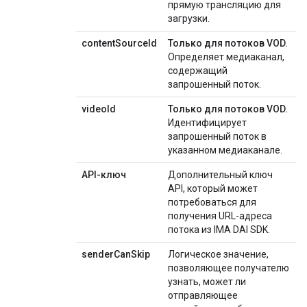
прямую трансляцию для
загрузки.
contentSourceId
Только для потоков VOD.
Определяет медиаканал,
содержащий
запрошенный поток.
videoId
Только для потоков VOD.
Идентифицирует
запрошенный поток в
указанном медиаканале.
API-ключ
Дополнительный ключ
API, который может
потребоваться для
получения URL-адреса
потока из IMA DAI SDK.
senderCanSkip
Логическое значение,
позволяющее получателю
узнать, может ли
отправляющее