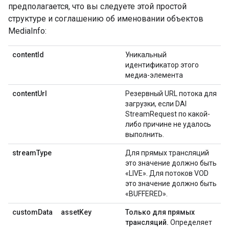
предполагается, что вы следуете этой простой
структуре и соглашению об именовании объектов
MediaInfo:
contentId
Уникальный
идентификатор этого
медиа-элемента
contentUrl
Резервный URL потока для
загрузки, если DAI
StreamRequest по какой-
либо причине не удалось
выполнить.
streamType
Для прямых трансляций
это значение должно быть
«LIVE». Для потоков VOD
это значение должно быть
«BUFFERED».
customData
assetKey
Только для прямых
трансляций.
Определяет