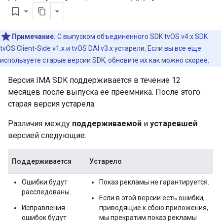
bookmark_border
Примечание.
С выпуском объединенного SDK tvOS v4.x SDK
tvOS Client-Side v1.x и tvOS DAI v3.x устарели. Если вы все еще
используете старые версии SDK, обновите их как можно скорее.
Версия IMA SDK поддерживается в течение 12
месяцев после выпуска ее преемника. После этого
старая версия устарела.
Различия между
поддерживаемой
и
устаревшей
версией следующие:
Поддерживается
Устарело
Ошибки будут
Показ рекламы не гарантируется.
расследованы.
Если в этой версии есть ошибки,
Исправления
приводящие к сбою приложения,
ошибок будут
мы прекратим показ рекламы