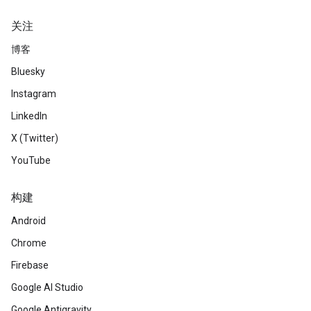
关注
博客
Bluesky
Instagram
LinkedIn
X (Twitter)
YouTube
构建
Android
Chrome
Firebase
Google AI Studio
Google Antigravity