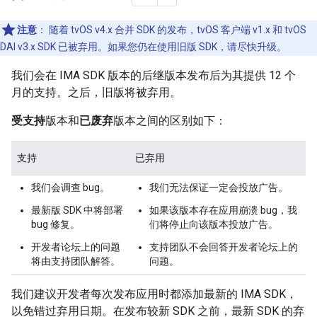
注意
：
随着 tvOS v4.x 合并 SDK 的发布，tvOS 客户端 v1.x 和 tvOS
DAI v3.x SDK 已被弃用。如果您仍在使用旧版 SDK，请尽快升级。
我们会在 IMA SDK 版本的后继版本发布后为其提供 12 个
月的支持。之后，旧版将被弃用。
受支持
版本和
已废弃
版本之间的区别如下：
支持
已弃用
我们会调查 bug。
我们无法保证一定会投放广告。
最新版 SDK 中将部署
如果该版本存在应用崩溃 bug，我
bug 修复。
们将停止向该版本投放广告。
开发者论坛上的问题
支持团队
不会
回答开发者论坛上的
将由支持团队解答。
问题。
我们建议开发者每次发布应用时都添加最新的 IMA SDK，
以免错过弃用日期。在发布较新 SDK 之前，最新 SDK 的弃