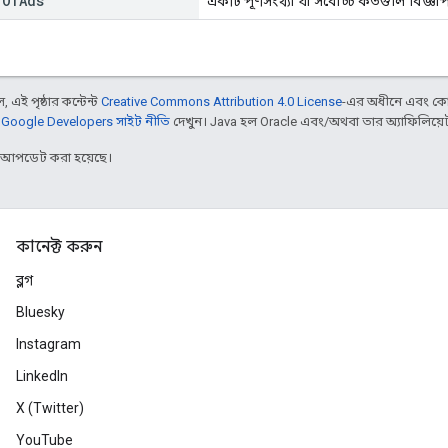
r
Of
Ads
একটি পূর্ণসংখ্যা যা সর্বোচ্চ কতগুলি বিজ্
 এই পৃষ্ঠার কন্টেন্ট
Creative Commons Attribution 4.0 License
-এর অধীনে এবং কো
,
Google Developers সাইট নীতি
দেখুন। Java হল Oracle এবং/অথবা তার অ্যাফিলিয়েট সংস
র আপডেট করা হয়েছে।
কানেক্ট করুন
ব্লগ
Bluesky
Instagram
LinkedIn
X (Twitter)
YouTube