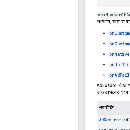
maxNumberOfA
পাঠাবে, যার মধ্যে
onCustom
onCustom
onNative
onUnifie
onAdFail
AdLoader বিজ্ঞা
বাস্তবায়নের মধ্য
পরামিতি
Ad
Request
ad