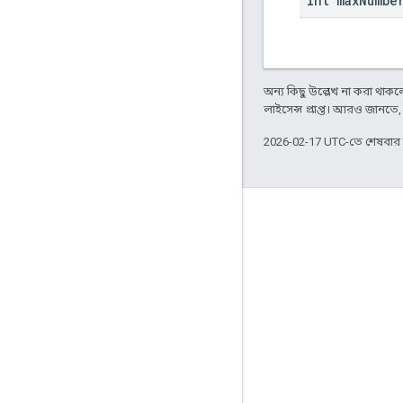
int max
Numbe
অন্য কিছু উল্লেখ না করা থাকলে,
লাইসেন্স প্রাপ্ত। আরও জানতে
2026-02-17 UTC-তে শেষবা
জুড়ে থাকা
Google Developer Program
Google Developer Groups
Google Developer Experts
Accelerators
Google Cloud & NVIDIA