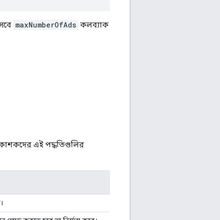
সেবে
maxNumberOfAds
কলব্যাক
্রকাশকদের এই পদ্ধতিগুলির
।