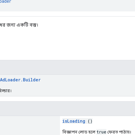
oader
র জন্য একটি বস্তু।
AdLoader.Builder
িল্ডার।
isLoading
()
true
বিজ্ঞাপন লোড হলে
ফেরত পাঠায়।