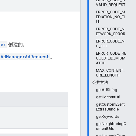
VALID_REQUEST
ERROR_CODE_M
EDIATION_NO_FI
LL
ERROR_CODE_N
ETWORK_ERROR
ERROR_CODE_N
der
创建的。
O_FILL
ERROR_CODE_RE
.AdManagerAdRequest
。
QUEST_ID_MISM
ATCH
MAX_CONTENT_
URL_LENGTH
公共方法
getAdString
getContentUrl
getCustomEvent
ExtrasBundle
getKeywords
getNeighboringC
ontentUrls
getNetworkExtra