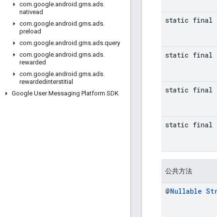
com
.
google
.
android
.
gms
.
ads
.
nativead
static final 
com
.
google
.
android
.
gms
.
ads
.
preload
com
.
google
.
android
.
gms
.
ads
.
query
static final 
com
.
google
.
android
.
gms
.
ads
.
rewarded
com
.
google
.
android
.
gms
.
ads
.
rewardedinterstitial
static final 
Google User Messaging Platform SDK
static final 
公共方法
@
Nullable
St