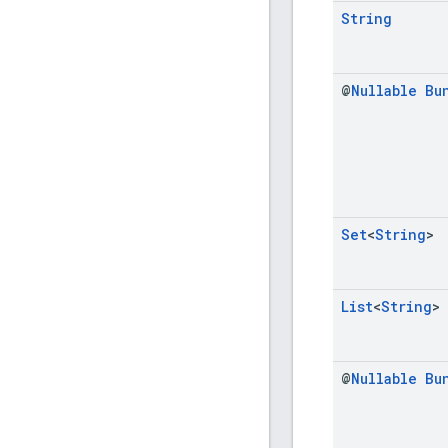
String
@
Nullable
Bu
Set
<
String
>
List
<
String
>
@
Nullable
Bu