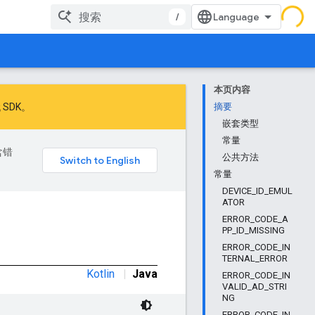
/
本页内容
 SDK
。
摘要
嵌套类型
常量
含错
公共方法
常量
DEVICE_ID_EMUL
ATOR
ERROR_CODE_A
PP_ID_MISSING
ERROR_CODE_IN
TERNAL_ERROR
Kotlin
|
Java
ERROR_CODE_IN
VALID_AD_STRI
NG
ERROR_CODE_IN