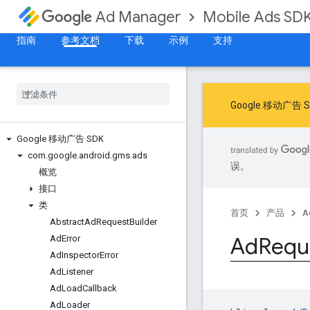
Mobile Ads SD
Ad Manager
指南
参考文档
下载
示例
支持
Google 移动
Google 移动广告 SDK
com
.
google
.
android
.
gms
.
ads
误。
概览
接口
类
首页
产品
A
Abstract
Ad
Request
Builder
Ad
Requ
Ad
Error
Ad
Inspector
Error
Ad
Listener
Ad
Load
Callback
Ad
Loader