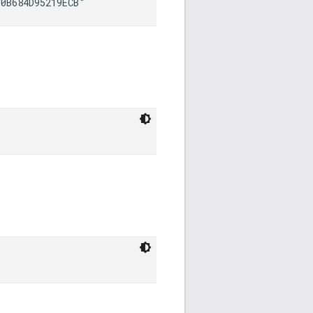
70B684D95219ECB"