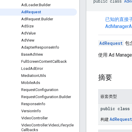
public class 
AdR
Ad
Loader
.
Builder
Ad
Request
已知的直接
Ad
Request
.
Builder
AdManagerA
Ad
Size
Ad
Value
Ad
View
AdRequest
包
Adapter
Response
Info
使用 Ad Mana
Base
Ad
View
Full
Screen
Content
Callback
Load
Ad
Error
摘要
Mediation
Utils
Mobile
Ads
Request
Configuration
嵌套类型
Request
Configuration
.
Builder
Response
Info
public class
Version
Info
Video
Controller
AdRequest
构建
Video
Controller
.
Video
Lifecycle
Callbacks