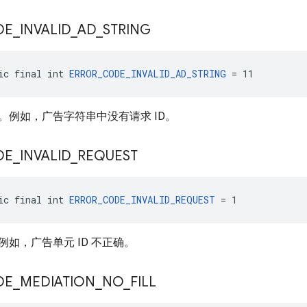
DE
_
INVALID
_
AD
_
STRING
ic final int 
ERROR_CODE_INVALID_AD_STRING
 = 11
。例如，广告字符串中没有请求 ID。
DE
_
INVALID
_
REQUEST
ic final int 
ERROR_CODE_INVALID_REQUEST
 = 1
如，广告单元 ID 不正确。
DE
_
MEDIATION
_
NO
_
FILL