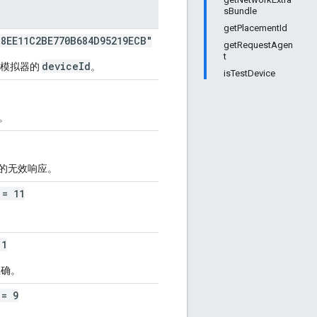
sBundle
getPlacementId
8EE11C2BE770B684D95219ECB"
getRequestAgen
t
deviceId
模拟器的
。
isTestDevice
。
的无效响应。
= 11
1
正确。
= 9