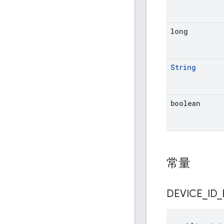
long
String
boolean
常量
DEVICE
_
ID
_