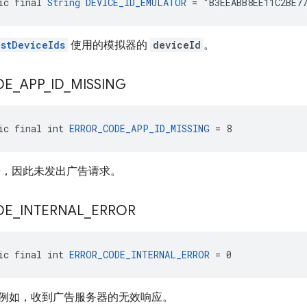
ic final 
String
DEVICE_ID_EMULATOR
 = "B3EEABB8EE11C2BE7
estDeviceIds
使用的模拟器的
deviceId
。
DE
_
APP
_
ID
_
MISSING
ic final int 
ERROR_CODE_APP_ID_MISSING
 = 8
ID，因此未发出广告请求。
DE
_
INTERNAL
_
ERROR
ic final int 
ERROR_CODE_INTERNAL_ERROR
 = 0
例如，收到广告服务器的无效响应。