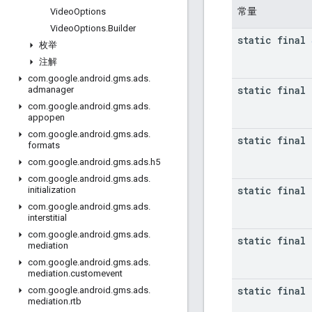
常量
Video
Options
Video
Options
.
Builder
static final
枚举
注解
com
.
google
.
android
.
gms
.
ads
.
static final 
admanager
com
.
google
.
android
.
gms
.
ads
.
appopen
com
.
google
.
android
.
gms
.
ads
.
static final 
formats
com
.
google
.
android
.
gms
.
ads
.
h5
com
.
google
.
android
.
gms
.
ads
.
static final 
initialization
com
.
google
.
android
.
gms
.
ads
.
interstitial
com
.
google
.
android
.
gms
.
ads
.
static final 
mediation
com
.
google
.
android
.
gms
.
ads
.
mediation
.
customevent
static final 
com
.
google
.
android
.
gms
.
ads
.
mediation
.
rtb