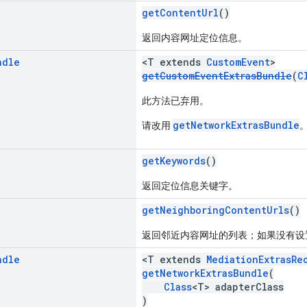
getContentUrl
()
返回内容网址定位信息。
ndle
<T extends
CustomEvent
>
getCustomEventExtrasBundle
(
C
此方法已弃用。
getNetworkExtrasBundle
请改用
getKeywords
()
返回定位信息关键字。
getNeighboringContentUrls
()
返回邻近内容网址的列表；如果没有设
ndle
<T extends
MediationExtrasRe
getNetworkExtrasBundle
(
Class
<T> adapterClass
)