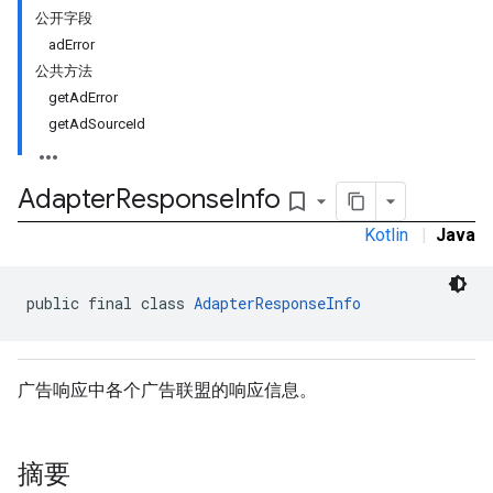
公开字段
adError
公共方法
getAdError
getAdSourceId
Adapter
Response
Info
bookmark_border
Kotlin
|
Java
public final class 
AdapterResponseInfo
广告响应中各个广告联盟的响应信息。
r
摘要