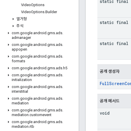
static final 
Video
Options
Video
Options
.
Builder
열거형
static final 
주석
com
.
google
.
android
.
gms
.
ads
.
admanager
static final 
com
.
google
.
android
.
gms
.
ads
.
appopen
com
.
google
.
android
.
gms
.
ads
.
formats
com
.
google
.
android
.
gms
.
ads
.
h5
공개 생성자
com
.
google
.
android
.
gms
.
ads
.
initialization
FullScreenCo
com
.
google
.
android
.
gms
.
ads
.
interstitial
com
.
google
.
android
.
gms
.
ads
.
공개 메서드
mediation
com
.
google
.
android
.
gms
.
ads
.
void
mediation
.
customevent
com
.
google
.
android
.
gms
.
ads
.
mediation
.
rtb