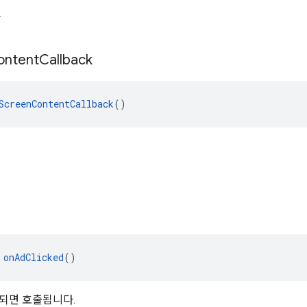
자
ontent
Callback
ScreenContentCallback
()
드
d
 
onAdClicked
()
되면 호출됩니다.