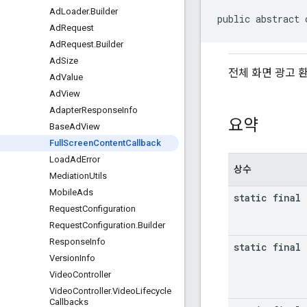
Ad
Loader
.
Builder
public abstract 
Ad
Request
Ad
Request
.
Builder
Ad
Size
전체 화면 광고 
Ad
Value
Ad
View
Adapter
Response
Info
요약
Base
Ad
View
Full
Screen
Content
Callback
Load
Ad
Error
상수
Mediation
Utils
Mobile
Ads
static final 
Request
Configuration
Request
Configuration
.
Builder
Response
Info
static final 
Version
Info
Video
Controller
Video
Controller
.
Video
Lifecycle
Callbacks