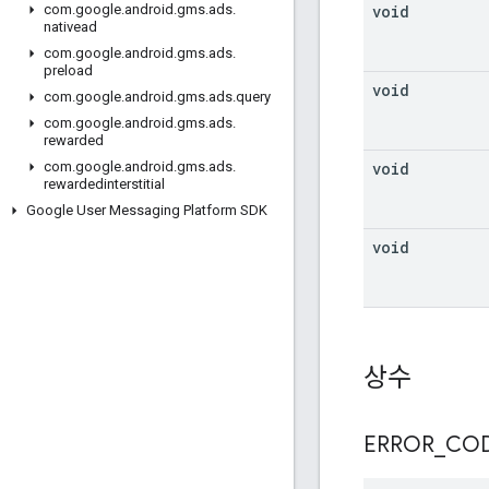
void
com
.
google
.
android
.
gms
.
ads
.
nativead
com
.
google
.
android
.
gms
.
ads
.
preload
void
com
.
google
.
android
.
gms
.
ads
.
query
com
.
google
.
android
.
gms
.
ads
.
rewarded
void
com
.
google
.
android
.
gms
.
ads
.
rewardedinterstitial
Google User Messaging Platform SDK
void
상수
ERROR
_
CO