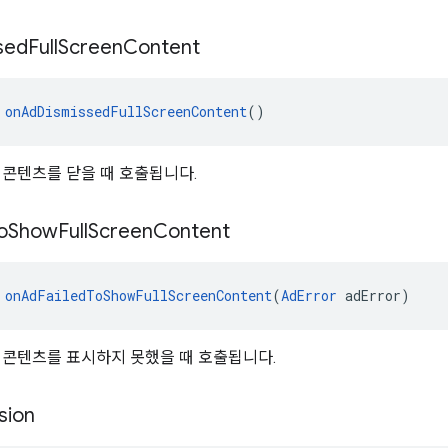
sed
Full
Screen
Content
 
onAdDismissedFullScreenContent
()
 콘텐츠를 닫을 때 호출됩니다.
o
Show
Full
Screen
Content
 
onAdFailedToShowFullScreenContent
(
AdError
 adError)
 콘텐츠를 표시하지 못했을 때 호출됩니다.
sion