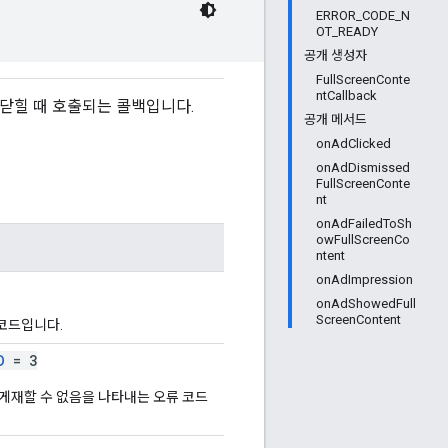
ERROR_CODE_N
OT_READY
공개 생성자
FullScreenConte
ntCallback
 닫힐 때 호출되는 콜백입니다.
공개 메서드
onAdClicked
onAdDismissed
FullScreenConte
nt
onAdFailedToSh
owFullScreenCo
ntent
onAdImpression
onAdShowedFull
ScreenContent
코드입니다.
D
= 3
게재할 수 없음을 나타내는 오류 코드