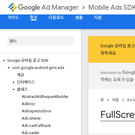
Mobile Ads SD
Ad Manager
가이드
참조
다운로드
샘플
지원
Google 모바일 
정
하세요.
Google 모바일 광고 SDK
com
.
google
.
android
.
gms
.
ads
개요
역에는 오류가 있을 
인터페이스
클래스
Abstract
Ad
Request
Builder
홈
제품
Ad 
Ad
Error
Full
Scr
Ad
Inspector
Error
Ad
Listener
Ad
Load
Callback
Ad
Loader