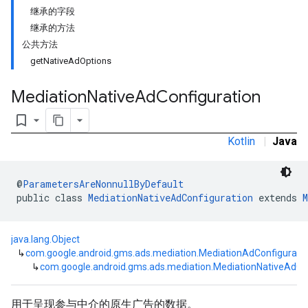
继承的字段
继承的方法
公共方法
getNativeAdOptions
Mediation
Native
Ad
Configuration
bookmark_border
Kotlin
|
Java
customevent
@
ParametersAreNonnullByDefault
tb
public class 
MediationNativeAdConfiguration
 extends 
M
java.lang.Object
↳
com.google.android.gms.ads.mediation.MediationAdConfigurati
↳
com.google.android.gms.ads.mediation.MediationNativeAdCo
rstitial
用于呈现参与中介的原生广告的数据。