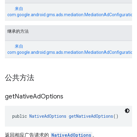
来自
com.google.android.gms.ads.mediation.MediationAdConfiguration
继承的方法
来自
com.google.android.gms.ads.mediation.MediationAdConfiguration
公共方法
get
Native
Ad
Options
public 
NativeAdOptions
getNativeAdOptions
()
返回相应广告请求的
NativeAdOptions
。