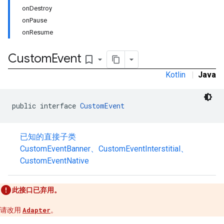
onDestroy
onPause
onResume
Custom
Event
bookmark_border
tb
Kotlin
|
Java
public interface 
CustomEvent
rstitial
已知的直接子类
CustomEventBanner
、
CustomEventInterstitial
、
CustomEventNative
此接口已弃用。
请改用
Adapter
。