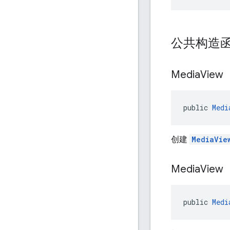
公共构造
Media
View
public 
Medi
创建
MediaVie
Media
View
public 
Medi