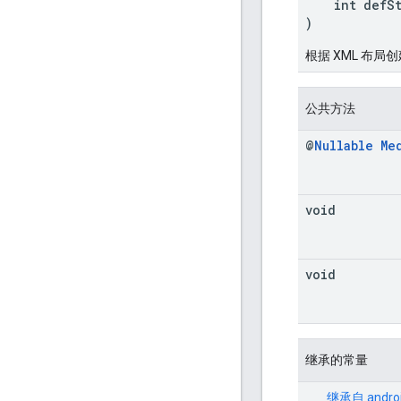
int defSty
)
根据 XML 布局
公共方法
@
Nullable
Me
void
void
继承的常量
继承自
andro