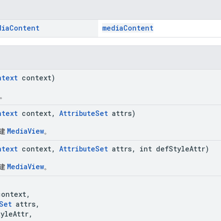
dia
Content
mediaContent
ntext
context)
。
ntext
context,
AttributeSet
attrs)
MediaView
创建
。
ntext
context,
AttributeSet
attrs, int defStyleAttr)
MediaView
创建
。
ontext,
Set
attrs,
leAttr,