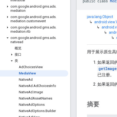
interstitial
public class 
Med
com
.
google
.
android
.
gms
.
ads
.
mediation
java.lang.Object
com
.
google
.
android
.
gms
.
ads
.
mediation
.
customevent
↳
android.view.
↳
android.
com
.
google
.
android
.
gms
.
ads
.
mediation
.
rtb
↳
andr
↳
com
.
google
.
android
.
gms
.
ads
.
nativead
概览
用于展示原生高
接口
类
如果返回的
Ad
Choices
View
getImage
Media
View
已注册。
Native
Ad
如果返回的
Native
Ad
.
Ad
Choices
Info
Native
Ad
.
Image
Native
Ad
Asset
Names
摘要
Native
Ad
Options
Native
Ad
Options
.
Builder