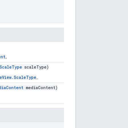
ent
。
ScaleType
scaleType)
eView.ScaleType
。
diaContent
mediaContent)