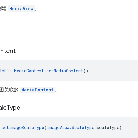
局创建
MediaView
。
ntent
lable
MediaContent
getMediaContent
()
图关联的
MediaContent
。
ale
Type
 
setImageScaleType
(
ImageView.ScaleType
 scaleType)