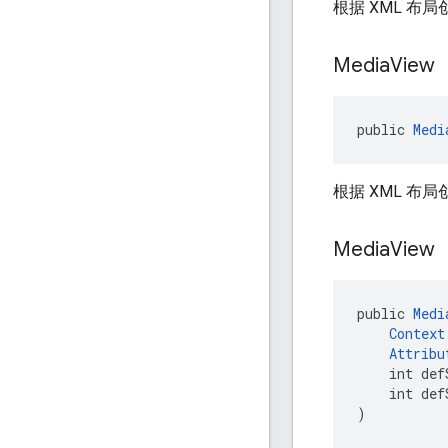
根据 XML 布
Media
View
public 
Medi
根据 XML 布
Media
View
public 
Medi
Context
Attribu
    int def
    int def
)