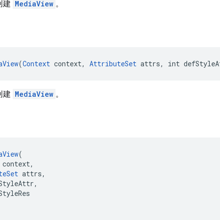
局创建
MediaView
。
aView
(
Context
 context, 
AttributeSet
 attrs, int defStyleA
局创建
MediaView
。
aView
(
 context,
teSet
 attrs,
StyleAttr,
StyleRes