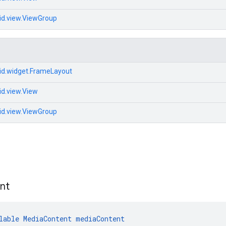
id.view.ViewGroup
id.widget.FrameLayout
id.view.View
id.view.ViewGroup
nt
lable
MediaContent
mediaContent