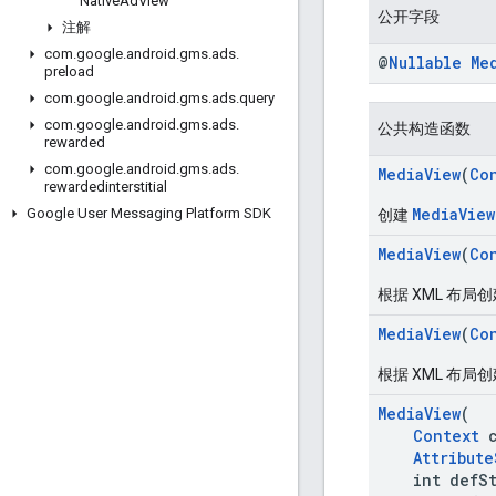
Native
Ad
View
公开字段
注解
com
.
google
.
android
.
gms
.
ads
.
@
Nullable
Me
preload
com
.
google
.
android
.
gms
.
ads
.
query
com
.
google
.
android
.
gms
.
ads
.
公共构造函数
rewarded
com
.
google
.
android
.
gms
.
ads
.
MediaView
(
Co
rewardedinterstitial
MediaView
Google User Messaging Platform SDK
创建
MediaView
(
Co
根据 XML 布局
MediaView
(
Co
根据 XML 布局
MediaView
(
Context
c
Attribute
int defSty