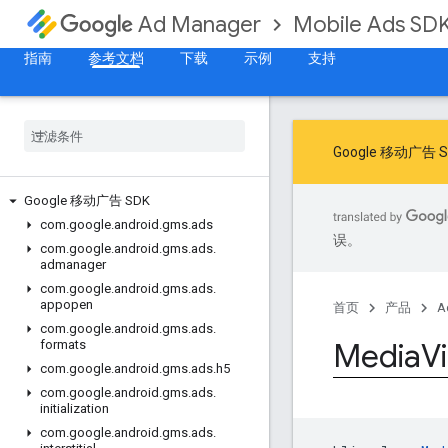
Mobile Ads SD
Ad Manager
指南
参考文档
下载
示例
支持
Google 移动
Google 移动广告 SDK
com
.
google
.
android
.
gms
.
ads
误。
com
.
google
.
android
.
gms
.
ads
.
admanager
com
.
google
.
android
.
gms
.
ads
.
appopen
首页
产品
A
com
.
google
.
android
.
gms
.
ads
.
Media
V
formats
com
.
google
.
android
.
gms
.
ads
.
h5
com
.
google
.
android
.
gms
.
ads
.
initialization
com
.
google
.
android
.
gms
.
ads
.