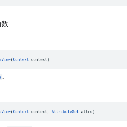
函数
aView
(
Context
 context)
w
。
aView
(
Context
 context, 
AttributeSet
 attrs)