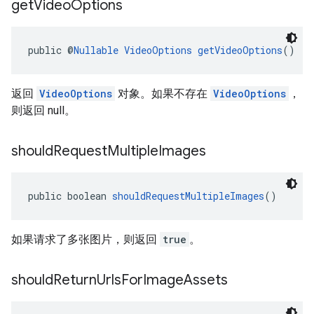
get
Video
Options
public @
Nullable
VideoOptions
getVideoOptions
()
返回
VideoOptions
对象。如果不存在
VideoOptions
，
则返回 null。
should
Request
Multiple
Images
public boolean 
shouldRequestMultipleImages
()
如果请求了多张图片，则返回
true
。
should
Return
Urls
For
Image
Assets