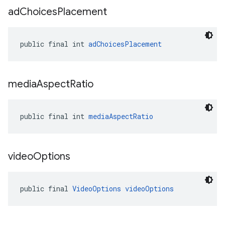
ad
Choices
Placement
public final int 
adChoicesPlacement
media
Aspect
Ratio
public final int 
mediaAspectRatio
video
Options
public final 
VideoOptions
videoOptions