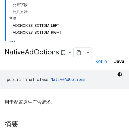
公开字段
公共方法
常量
ADCHOICES_BOTTOM_LEFT
ADCHOICES_BOTTOM_RIGHT
Native
Ad
Options
bookmark_border
Kotlin
|
Java
public final class 
NativeAdOptions
rstitial
用于配置原生广告请求。
摘要