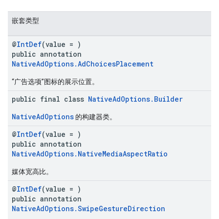
嵌套类型
@
IntDef
(value = )
public annotation
NativeAdOptions.AdChoicesPlacement
“广告选项”图标的展示位置。
public final class
NativeAdOptions.Builder
NativeAdOptions
的构建器类。
@
IntDef
(value = )
public annotation
NativeAdOptions.NativeMediaAspectRatio
媒体宽高比。
@
IntDef
(value = )
public annotation
NativeAdOptions.SwipeGestureDirection