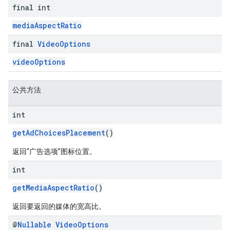
final int
mediaAspectRatio
final
Video
Options
videoOptions
公共方法
int
getAdChoicesPlacement
()
返回“广告选项”图标位置。
int
getMediaAspectRatio
()
返回要返回的媒体的宽高比。
@
Nullable
Video
Options